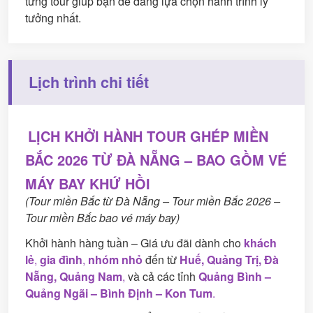
từng tour giúp bạn dễ dàng lựa chọn hành trình lý
tưởng nhất.
Lịch trình chi tiết
LỊCH KHỞI HÀNH TOUR GHÉP MIỀN
BẮC 2026 TỪ ĐÀ NẴNG – BAO GỒM VÉ
MÁY BAY KHỨ HỒI
(Tour miền Bắc từ Đà Nẵng – Tour miền Bắc 2026 –
Tour miền Bắc bao vé máy bay)
Khởi hành hàng tuần – Giá ưu đãi dành cho
khách
lẻ
,
gia đình
,
nhóm nhỏ
đến từ
Huế, Quảng Trị, Đà
Nẵng, Quảng Nam
,
và cả các tỉnh
Quảng Bình –
Quảng Ngãi – Bình Định – Kon Tum
.