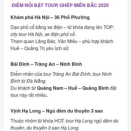
ĐIỂM NỔI BẬT TOUR GHÉP MIỀN BẮC 2026
Khám phá Hà Nội – 36 Phố Phường
Dạo phố cổ bằng xe điện – từ khóa đang lên TOP:
city tour Hà Nội
,
xe điện phố cổ
.
Tham quan Lăng Bác, Văn Miếu – phù hợp khách
Huế – Quảng Trị yêu lịch sử.
Bái Đính – Tràng An – Ninh Bình
Điểm nhấn của
tour Tràng An Bái Đính
,
tour Ninh
Bình từ Đà Nẵng
.
Du khách từ
Quảng Nam – Huế – Quảng Bình
đặt
tour này rất nhiều.
Vịnh Hạ Long – Ngủ đêm du thuyền 3 sao
Thuộc nhóm từ khóa HOT:
tour Hạ Long ngủ đêm du
thuyền
,
du thuyền 3 sao Hạ Long
.