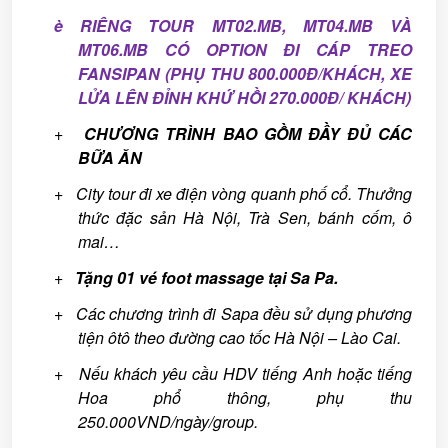
è
RIÊNG TOUR MT02.MB, MT04.MB VÀ
MT0
6
.MB CÓ OPTION ĐI CÁP TREO
FANSIPAN (PHỤ THU
80
0.000Đ/KHÁCH, XE
LỬA LÊN ĐỈNH KHỨ HỒI
27
0.000Đ/ KHÁCH)
+
CHƯƠNG TRÌNH BAO GỒM ĐẦY ĐỦ CÁC
BỮA ĂN
+ City tour đi xe điện vòng quanh phố cổ. Thưởng
thức đặc sản Hà Nội, Trà Sen, bánh cốm, ô
mai…
+
Tặng 01 vé foot massage tại Sa Pa.
+ Các chương trình đi Sapa đều sử dụng phương
tiện ôtô theo đường cao tốc Hà Nội – Lào Cai.
+
Nếu khách yêu cầu HDV tiếng Anh hoặc tiếng
Hoa phổ thông, phụ thu
250.000VND/ngày/group.