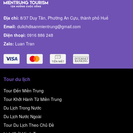
Địa chỉ:
8/37 Duy Tân, Phường An Cựu, thành phố Huế
Email:
dulichdisanmientrung@gmail.com
Điện thoại:
0916 886 248
Zalo:
Luan Tran
Tour du lịch
Tour Đến Miền Trung
Tour Khởi Hành Từ Miền Trung
Du Lịch Trong Nước
Du Lịch Nước Ngoài
Tour Du Lịch Theo Chủ Đề