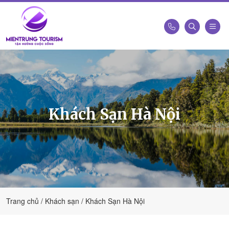
Công
Ty
Du
Lịch
Kết
Khách Sạn Hà Nội
Nối
Di
Sản
Miền
Trung
-
Miền
Trung
Trang chủ
Khách sạn
Khách Sạn Hà Nội
Tourism