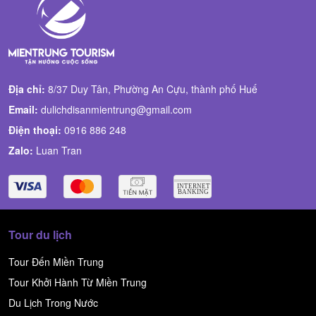
Địa chỉ:
8/37 Duy Tân, Phường An Cựu, thành phố Huế
Email:
dulichdisanmientrung@gmail.com
Điện thoại:
0916 886 248
Zalo:
Luan Tran
Tour du lịch
Tour Đến Miền Trung
Tour Khởi Hành Từ Miền Trung
Du Lịch Trong Nước