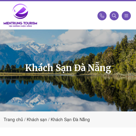
Công
Ty
Du
Lịch
Kết
Khách Sạn Đà Nẵng
Nối
Di
Sản
Miền
Trung
-
Miền
Trung
Trang chủ
Khách sạn
Khách Sạn Đà Nẵng
Tourism