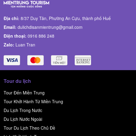
Địa chỉ:
8/37 Duy Tân, Phường An Cựu, thành phố Huế
Email:
dulichdisanmientrung@gmail.com
Điện thoại:
0916 886 248
Zalo:
Luan Tran
Tour du lịch
Tour Đến Miền Trung
Tour Khởi Hành Từ Miền Trung
Du Lịch Trong Nước
Du Lịch Nước Ngoài
Tour Du Lịch Theo Chủ Đề