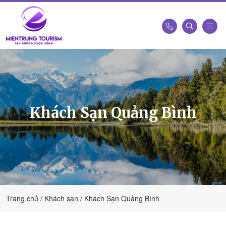
Công
Ty
Du
Lịch
Kết
Khách Sạn Quảng Bình
Nối
Di
Sản
Miền
Trung
-
Miền
Trung
Trang chủ
Khách sạn
Khách Sạn Quảng Bình
Tourism