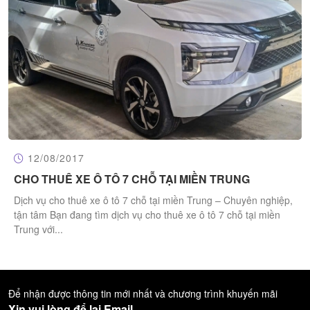
12/08/2017
CHO THUÊ XE Ô TÔ 7 CHỖ TẠI MIỀN TRUNG
Dịch vụ cho thuê xe ô tô 7 chỗ tại miền Trung – Chuyên nghiệp,
tận tâm Bạn đang tìm dịch vụ cho thuê xe ô tô 7 chỗ tại miền
Trung với...
Để nhận được thông tin mới nhất và chương trình khuyến mãi
Xin vui lòng để lại Email.