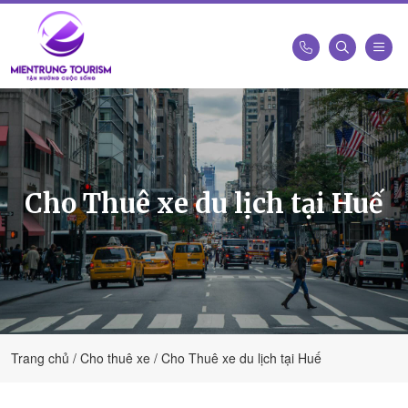
Công
Ty
Du
Lịch
Kết
Cho Thuê xe du lịch tại Huế
Nối
Di
Sản
Miền
Trung
-
Miền
Trung
Trang chủ
Cho thuê xe
Cho Thuê xe du lịch tại Huế
Tourism