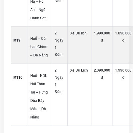
Đêm
Nà – Hội
An – Ngũ
Hành Sơn
2
Xe Du lịch
1.990.000
1.890.000
Huế – Cù
MT9
Ngày
đ
đ
Lao Chàm
1
Đêm
– Đà Nẵng
2
Xe Du Lịch
2.090.000
1.990.000
Huế - KDL
MT10
Ngày
đ
đ
Núi Thần
1
Đêm
Tài – Rừng
Dừa Bảy
Mẫu – Đà
Nẵng