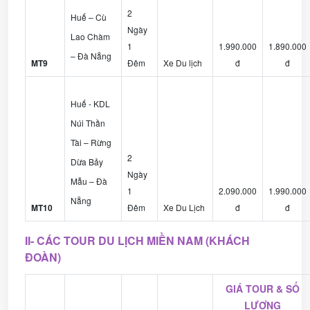
2
Huế – Cù
Ngày
Lao Chàm
1
1.990.000
1.890.000
– Đà Nẵng
MT9
Đêm
Xe Du lịch
đ
đ
Huế - KDL
Núi Thần
Tài – Rừng
2
Dừa Bảy
Ngày
Mẫu – Đà
1
2.090.000
1.990.000
Nẵng
MT10
Đêm
Xe Du Lịch
đ
đ
II- CÁC TOUR DU LỊCH MIỀN NAM (KHÁCH
ĐOÀN)
GIÁ TOUR & SỐ
LƯỢNG