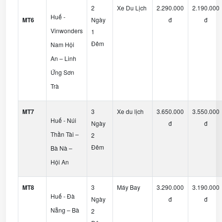
2
Xe Du Lịch
2.290.000
2.190.000
Huế -
MT6
Ngày
đ
đ
Vinwonders
1
Đêm
Nam Hội
An – Linh
Ứng Sơn
Trà
MT7
3
Xe du lịch
3.650.000
3.550.000
Huế - Núi
Ngày
đ
đ
Thần Tài –
2
Đêm
Bà Nà –
Hội An
MT8
3
Máy Bay
3.290.000
3.190.000
Huế - Đà
Ngày
đ
đ
Nẵng – Bà
2