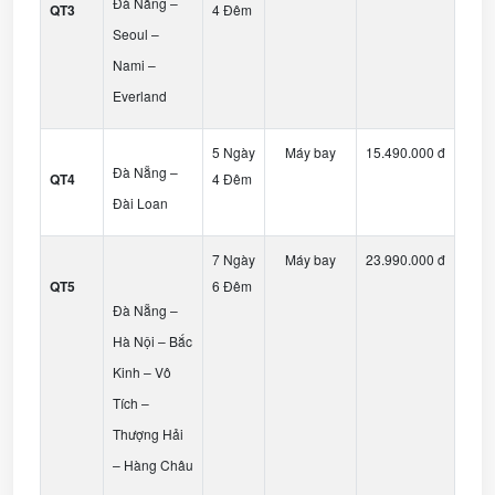
Đà Nẵng –
QT3
4 Đêm
Seoul –
Nami –
Everland
5 Ngày
Máy bay
15.490.000 đ
Đà Nẵng –
QT4
4 Đêm
Đài Loan
7 Ngày
Máy bay
23.990.000 đ
QT5
6 Đêm
Đà Nẵng –
Hà Nội – Bắc
Kinh – Vô
Tích –
Thượng Hải
– Hàng Châu