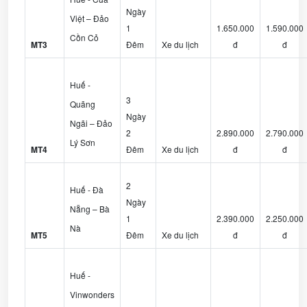
Ngày
Việt – Đảo
1
1.650.000
1.590.000
Cồn Cỏ
MT3
Đêm
Xe du lịch
đ
đ
Huế -
3
Quãng
Ngày
Ngãi – Đảo
2
2.890.000
2.790.000
Lý Sơn
MT4
Đêm
Xe du lịch
đ
đ
2
Huế - Đà
Ngày
Nẵng – Bà
1
2.390.000
2.250.000
Nà
MT5
Đêm
Xe du lịch
đ
đ
Huế -
Vinwonders