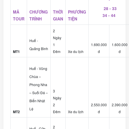
28 - 33
MÃ
CHƯƠNG
THỜI
PHƯƠNG
34 - 44
TOUR
TRÌNH
GIAN
TIỆN
2
Ngày
Huế -
1
1.690.000
1.600.000
Quảng Bình
MT1
Đêm
Xe du lịch
đ
đ
Huế - Vũng
Chùa –
Phong Nha
3
– Suối Đá –
Ngày
Biển Nhật
2
2.550.000
2.390.000
Lệ
MT2
Đêm
Xe du lịch
đ
đ
2
Huế - Cửa