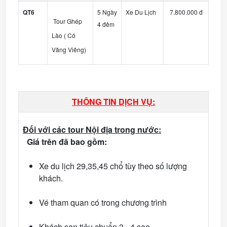
QT6
5 Ngày
Xe Du Lịch
7.800.000 đ
Tour Ghép
4 đêm
Lào ( Có
Văng Viêng)
THÔNG TIN DỊCH VỤ:
Đối với các tour Nội địa trong nước:
Giá trên đã bao gồm:
Xe du lịch 29,35,45 chổ tùy theo số lượng
khách.
Vé tham quan có trong chương trình
Khách sạn tiêu chuẩn 3 - 4 sao.