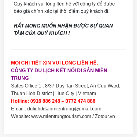
Qúy khách vui lòng liên hệ với công ty để được
báo giá chính xác tại thời điểm quý khách đi.
RẤT MONG MUỐN NHẬN ĐƯỢC SỰ
QUAN
TÂM
CỦA QUÝ KHÁCH !
MỌI CHI TIẾT XIN VUI LÒNG LIÊN HỆ:
CÔNG TY DU LỊCH KẾT NỐI DI SẢN MIỀN
TRUNG
Sales Office 1 , 8/37 Duy Tan Street, An Cuu Ward,
Thuan Hoa District | Hue City | Vietnam
Hotline:
0916 886 248 – 0772 474 886
Email :
dulichdisanmientrung@gmail.com
Website: www.mientrungtourism.com / Zotour.vn