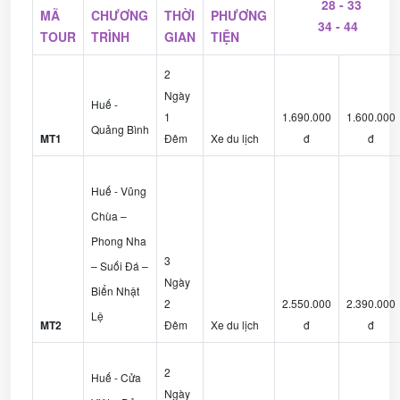
28 - 33
MÃ
CHƯƠNG
THỜI
PHƯƠNG
34 - 44
TOUR
TRÌNH
GIAN
TIỆN
2
Ngày
Huế -
1
1.690.000
1.600.000
Quảng Bình
MT1
Đêm
Xe du lịch
đ
đ
Huế - Vũng
Chùa –
Phong Nha
3
– Suối Đá –
Ngày
Biển Nhật
2
2.550.000
2.390.000
Lệ
MT2
Đêm
Xe du lịch
đ
đ
2
Huế - Cửa
Ngày