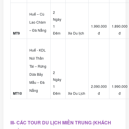
2
Huế – Cù
Ngày
Lao Chàm
1
1.990.000
1.890.000
– Đà Nẵng
MT9
Đêm
Xe Du lịch
đ
đ
Huế - KDL
Núi Thần
Tài – Rừng
2
Dừa Bảy
Ngày
Mẫu – Đà
1
2.090.000
1.990.000
Nẵng
MT10
Đêm
Xe Du Lịch
đ
đ
III- CÁC TOUR DU LỊCH MIỀN TRUNG (KHÁCH