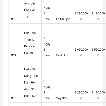
2
An – Linh
Ngày
Ứng Sơn
1
2.290.000
2.190.000
Trà
MT6
Đêm
Xe Du Lịch
đ
đ
Huế - Núi
3
Thần Tài –
Ngày
Bà Nà –
2
3.650.000
3.550.000
Hội An
MT7
Đêm
Xe du lịch
đ
đ
Huế - Đà
Nẵng – Bà
3
Nà – Hội
Ngày
An – Ngũ
2
3.290.000
3.190.000
Hành Sơn
MT8
Đêm
Máy Bay
đ
đ