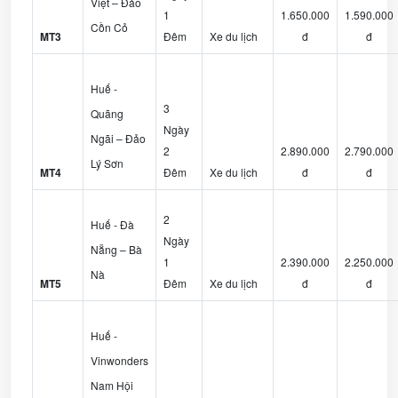
Việt – Đảo
1
1.650.000
1.590.000
Cồn Cỏ
MT3
Đêm
Xe du lịch
đ
đ
Huế -
3
Quãng
Ngày
Ngãi – Đảo
2
2.890.000
2.790.000
Lý Sơn
MT4
Đêm
Xe du lịch
đ
đ
2
Huế - Đà
Ngày
Nẵng – Bà
1
2.390.000
2.250.000
Nà
MT5
Đêm
Xe du lịch
đ
đ
Huế -
Vinwonders
Nam Hội