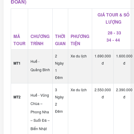
ĐOÀN)
GIÁ TOUR & SỐ
LƯỢNG
28 - 33
MÃ
CHƯƠNG
THỜI
PHƯƠNG
34 - 44
TOUR
TRÌNH
GIAN
TIỆN
2
Xe du lịch
1.690.000
1.600.000
Huế -
MT1
Ngày
đ
đ
Quảng Bình
1
Đêm
3
Xe du lịch
2.550.000
2.390.000
Huế - Vũng
MT2
Ngày
đ
đ
Chùa –
2
Đêm
Phong Nha
– Suối Đá –
Biển Nhật