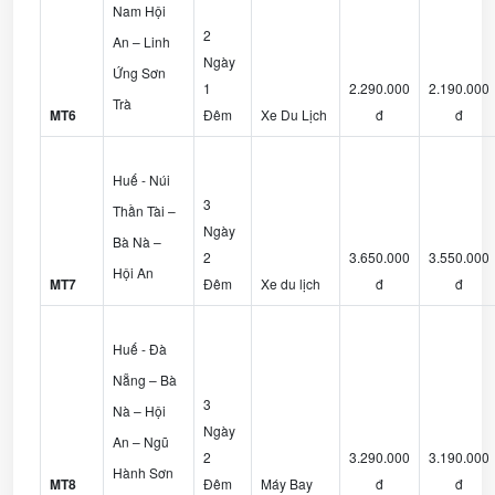
Nam Hội
2
An – Linh
Ngày
Ứng Sơn
1
2.290.000
2.190.000
Trà
MT6
Đêm
Xe Du Lịch
đ
đ
Huế - Núi
3
Thần Tài –
Ngày
Bà Nà –
2
3.650.000
3.550.000
Hội An
MT7
Đêm
Xe du lịch
đ
đ
Huế - Đà
Nẵng – Bà
3
Nà – Hội
Ngày
An – Ngũ
2
3.290.000
3.190.000
Hành Sơn
MT8
Đêm
Máy Bay
đ
đ