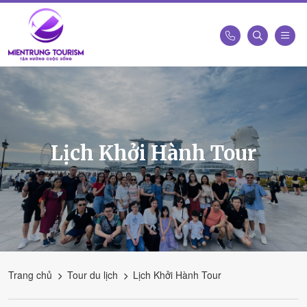
Công
Ty
Du
Lịch
Kết
Lịch Khởi Hành Tour
Nối
Di
Sản
Miền
Trung
-
Miền
Trung
Trang chủ
Tour du lịch
Lịch Khởi Hành Tour
Tourism