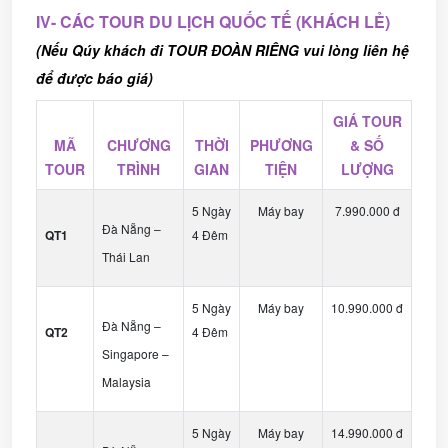
IV- CÁC TOUR DU LỊCH QUỐC TẾ (KHÁCH LẺ)
(Nếu Qúy khách đi TOUR ĐOÀN RIÊNG vui lòng liên hệ
để được báo giá)
GIÁ TOUR
MÃ
CHƯƠNG
THỜI
PHƯƠNG
& SỐ
TOUR
TRÌNH
GIAN
TIỆN
LƯỢNG
5 Ngày
Máy bay
7.990.000 đ
Đà Nẵng –
QT1
4 Đêm
Thái Lan
5 Ngày
Máy bay
10.990.000 đ
Đà Nẵng –
QT2
4 Đêm
Singapore –
Malaysia
5 Ngày
Máy bay
14.990.000 đ