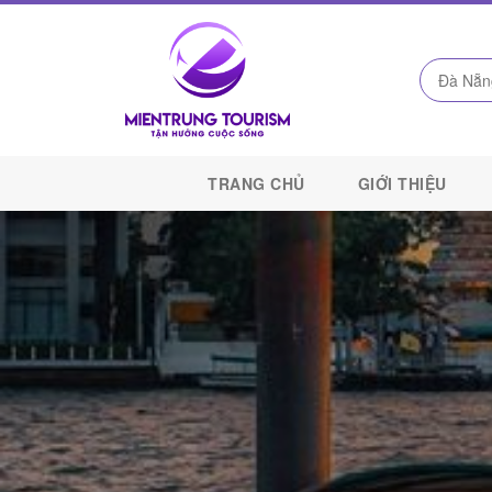
Công
Ty
TRANG CHỦ
GIỚI THIỆU
Du
Lịch
Kết
Nối
Di
Sản
Miền
Trung
-
Miền
Trung