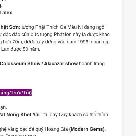
.
Latex
Phật Sơn
:
tượng Phật Thích Ca Mâu Ni đang ngồi
 Sự độc đáo của bức tượng Phật lớn này là được khắc
ng hơn 70m, được xây dựng vào năm 1996, nhân dịp
i Lan được 50 năm.
Colosseum Show / Alacazar show
hoành tráng.
ng/Trưa/Tối)
sạn.
at Nong Khet Yai
-
tại đây Quý khách có thể thỉnh
ghệ vàng bạc đá quý Hoàng Gia
(Modern Gems).