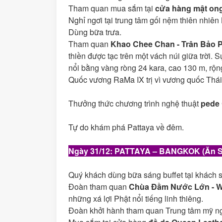
Tham quan mua sắm tại
cửa hàng mật ong
Nghỉ ngơi tại trung tâm gối nệm thiên nhiên
Dùng bữa trưa.
Tham quan
Khao Chee Chan - Trân Bảo 
thiền được tạc trên một vách núi giữa trời.
nổi bằng vàng ròng 24 kara, cao 130 m, rộ
Quốc vương RaMa IX trị vì vương quốc Thá
Thưởng thức chương trình nghệ thuật
pede
Tự do khám phá Pattaya về đêm.
Ngày
31/12
: PATTAYA – BANGKOK (Ăn Sá
Quý khách dùng bữa sáng buffet tại khách 
Đoàn tham quan
Chùa Đầm Nước Lớn - W
những xá lợi Phật nổi tiếng linh thiêng.
Đoàn khởi hành tham quan Trung tâm mỹ n