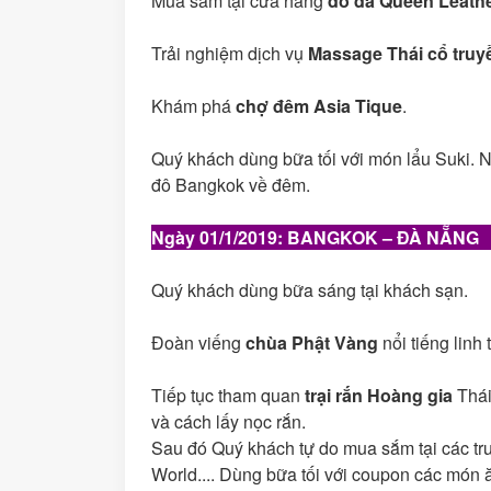
Mua sắm tại cửa hàng
đồ da Queen Leath
Trải nghiệm dịch vụ
Massage Thái cổ truy
Khám phá
chợ đêm Asia Tique
.
Quý khách dùng bữa tối với món lẩu Suki. 
đô Bangkok về đêm.
Ngày 01/1/2019
: BANGKOK – ĐÀ NẴNG 
Quý khách dùng bữa sáng tại khách sạn.
Đoàn viếng
chùa Phật Vàng
nổi tiếng linh 
Tiếp tục tham quan
trại rắn Hoàng gia
Thái
và cách lấy nọc rắn.
Sau đó Quý khách tự do mua sắm tại các tr
World.... Dùng bữa tối với coupon các món 