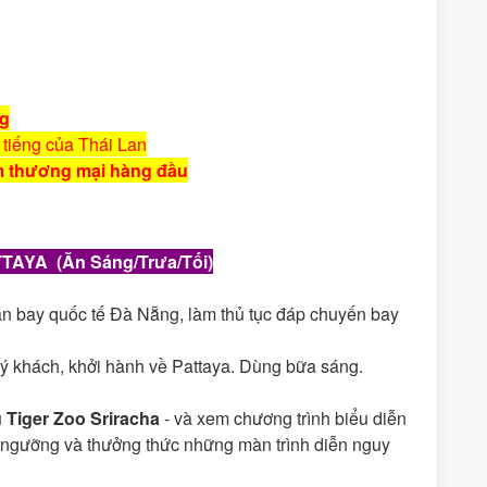
ng
tiếng của Thái Lan
âm thương mại hàng đầu
TTAYA (Ăn
Sáng/Trưa/T
ối)
n bay quốc tế Đà Nẵng, làm thủ tục đáp chuyến bay
ý khách, khởi hành về Pattaya. Dùng bữa sáng.
ú
Tiger Zoo Sriracha
- và xem chương trình biểu diễn
êm ngưỡng và thưởng thức những màn trình diễn nguy