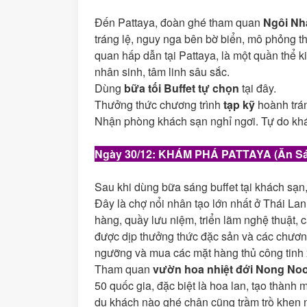
Đến Pattaya, đoàn ghé tham quan
Ngôi Nh
tráng lệ, nguy nga bên bờ biển, mô phỏng t
quan hấp dẫn tại Pattaya, là một quần thể ki
nhân sinh, tâm linh sâu sắc.
Dùng
bữa tối Buffet tự chọn
tại đây.
Thưởng thức chương trình
tạp kỹ
hoành trá
Nhận phòng khách sạn nghỉ ngơi. Tự do kh
Ngày
30/12
: KHÁM PHÁ PATTAYA (Ăn Sá
Sau khi dùng bữa sáng buffet tại khách sạ
Đây là chợ nổi nhân tạo lớn nhất ở Thái La
hàng, quầy lưu niệm, triển lãm nghệ thuật,
được dịp thưởng thức đặc sản và các chương
ngưỡng và mua các mặt hàng thủ công tinh xả
Tham quan
vườn hoa nhiệt đới Nong No
50 quốc gia, đặc biệt là hoa lan, tạo thành 
du khách nào ghé chân cũng trầm trồ khen 