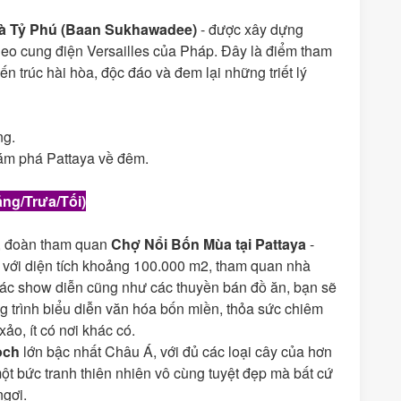
à Tỷ Phú (Baan Sukhawadee)
- được xây dựng
heo cung điện Versailles của Pháp. Đây là điểm tham
ến trúc hài hòa, độc đáo và đem lại những triết lý
ng.
ám phá Pattaya về đêm.
ng/Trưa/Tối)
n, đoàn tham quan
Chợ Nổi Bốn Mùa tại Pattaya
-
n với diện tích khoảng 100.000 m2, tham quan nhà
 các show diễn cũng như các thuyền bán đồ ăn, bạn sẽ
 trình biểu diễn văn hóa bốn miền, thỏa sức chiêm
o, ít có nơi khác có.
och
lớn bậc nhất Châu Á, với đủ các loại cây của hơn
một bức tranh thiên nhiên vô cùng tuyệt đẹp mà bất cứ
ngợi.