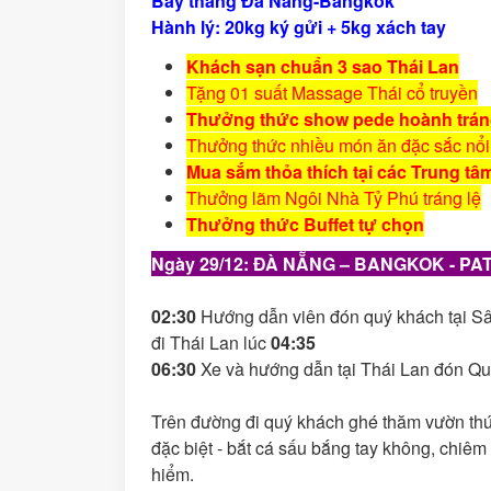
Bay thẳng Đà Nẵng-Bangkok
Hành lý: 20kg ký gửi + 5kg xách tay
Khách sạn chuẩn 3 sao Thái Lan
Tặng 01 suất Massage Thái cổ truyền
Thưởng thức show pede hoành trá
Thưởng thức nhiều món ăn đặc sắc nổi 
Mua sắm thỏa thích tại các Trung t
Thưởng lãm Ngôi Nhà Tỷ Phú tráng lệ
Thưởng thức Buffet tự chọn
Ngày
29/12
: ĐÀ NẴNG – BANGKOK - PA
0
2
:
3
0
Hướng dẫn viên đón quý khách tại Sâ
đi Thái Lan lúc
04:35
06
:
3
0
Xe và hướng dẫn tại Thái Lan đón Qu
Trên đường đi quý khách ghé thăm vườn th
đặc biệt - bắt cá sấu bắng tay không, chi
hiểm.