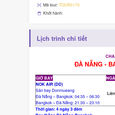
Mã tour:
TOUR0175
Khởi hành:
Lịch trình chi tiết
CHA
ĐÀ NẴNG - B
GIỜ BAY
NGÀ
NOK AIR
(
D
D)
Sân bay Donmueang
Liên
Đà Nẵng – Bangkok: 04:35 – 06:30
Bangkok – Đà Nẵng: 21:30 – 23:10
Thời gian: 4 ngày 3 đêm