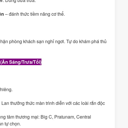
er
. Dùng bữa trưa.
ền
– đánh thức tiềm năng cơ thể.
Nhận phòng khách sạn nghỉ ngơi. Tự do khám phá thủ
(Ăn Sáng
/Trưa/Tối
)
thiêng.
 Lan thưởng thức màn trình diễn với các loài rắn độc
ung tâm thương mại: Big C, Pratunam, Central
ăn tự chọn.