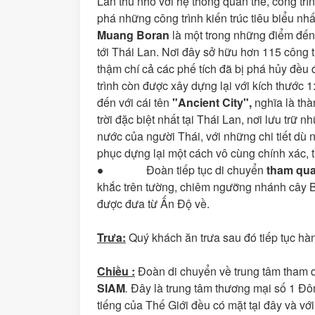
Lan thu nhỏ với hệ thống quần thể, công trìn
phá những công trình kiến trúc tiêu biểu nhấ
Muang Boran
là một trong những điểm đến 
tới Thái Lan. Nơi đây sở hữu hơn 115 công t
thậm chí cả các phế tích đã bị phá hủy đều đ
trình còn được xây dựng lại với kích thước 
đến với cái tên
"Ancient City",
nghĩa là thà
trời đặc biệt nhất tại Thái Lan, nơi lưu trữ n
nước của người Thái, với những chi tiết dù 
phục dựng lại một cách vô cùng chính xác, tỉ
● Đoàn tiếp tục di chuyển
tham qua
khắc trên tường, chiêm ngưỡng nhánh cây 
được đưa từ Ấn Độ về.
Trưa:
Quý khách ăn trưa sau đó tiếp tục hà
Chiều :
Đoàn di chuyển về trung tâm tham
SIAM
.
Đây là trung tâm thương mại số 1 Đôn
tiếng của Thế Giới đều có mặt tại đây và v