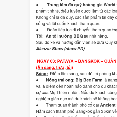
●
Trung tâm đá quý hoàng gia World
phẩm tinh tế, điêu luyện được làm từ các l
Không chỉ là đá quý, các sản phẩm tại đây
sống và lôi cuốn khách tham quan.
● Đoàn tiếp tục di chuyển tham quan
tr
Tối:
Ăn tối nướng BBQ
tại nhà hàng.
Sau đó xe và hướng dẫn viên sẽ đưa Quý kh
Alcazar Show (show PD)
NGÀY 03: PATAYA – BANGKOK – QUẦ
(Ăn sáng, trưa, tối)
Sáng:
Điểm tâm sáng, sau đó trả phòng kh
●
Nông trại ong:
Big Bee Farm
là trang
và là điểm đến hoàn hảo dành cho du khách 
sự của Mẹ Thiên nhiên. Nếu du khách cùng c
nghiệm giáo dục mà du khách sẽ không bao
● Tham quan thành phố cổ đại
Ancient 
Nằm cách thành phố Bangkok gần 35km về