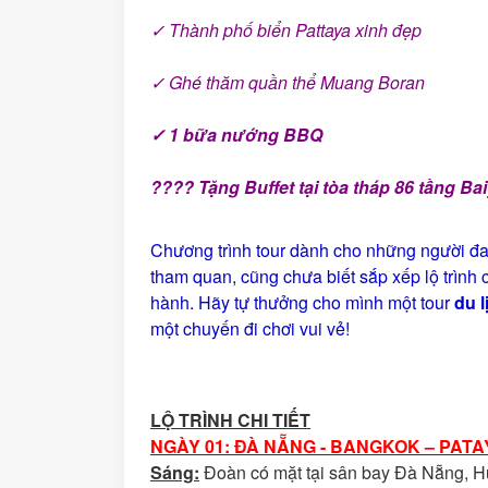
✓
Thành phố biển Pattaya xinh đẹp
✓
Ghé thăm quần thể Muang Boran
✓
1 bữa nướng BBQ
????
Tặng
Buffet tại tòa tháp 86 tầng B
Chương trình tour dành cho những người đ
tham quan, cũng chưa biết sắp xếp lộ trình 
hành. Hãy tự thưởng cho mình một tour
du l
một chuyến đi chơi vui vẻ!
LỘ TRÌNH CHI TIẾT
NGÀY 01: ĐÀ NẴNG - BANGKOK – PATAYA
Sáng:
Đoàn có mặt tại sân bay Đà Nẵng, Hư