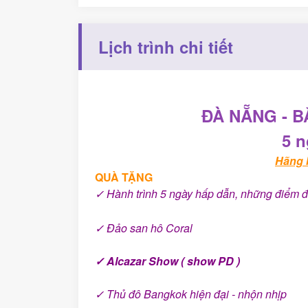
Lịch trình chi tiết
ĐÀ NẴNG - B
5 n
Hãng b
QUÀ TẶNG
✓ Hành trình 5 ngày hấp dẫn, những điểm 
✓
Đảo san hô Coral
✓
Alcazar Show ( show PD )
✓
Thủ đô Bangkok hiện đại - nhộn nhịp