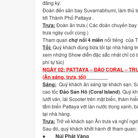
đăng ký.
Đoàn đến sân bay Suvarnabhumi, làm thủ tụ
tới Thành Phố Pattaya .
Trưa:
Đoàn ăn trưa.( Các đoàn chuyến bay 
trưa ngày cuối cùng )
Tham quan
chợ nổi 4 miền
nổi tiếng của T
Tối:
Quý khách dùng bữa tối tại nhà hàng tr
xem những Show diễn đặc sắc nhất chỉ có 
phí tự túc)
NGÀY 02: PATTAYA – ĐẢO CORAL – TR
(Ăn sáng, trưa, tối)
Sáng:
Quý khách ăn sáng tại khách sạn. Sau
cao tốc
Đảo San Hô (Coral Island)
. Quý kh
lướt ván, lái Scooter trên mặt biển, thám hi
tắm biển Pattaya với làn nước trong xanh, bãi c
tại nhà hàng.
Trưa:
Trở về khách sạn Ăn trưa và nghỉ ngơ
Sau đó, quý khách khởi hành đi tham quan:
●
Núi Phật Vàng