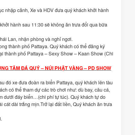
c nhập cảnh, Xe và HDV đưa quý khách khởi hành
khởi hành sau 11:30 sẽ không ăn trưa đổi qua bữa
hái Lan, nhận phòng và nghỉ ngơi.
ong thành phố Pattaya. Quý khách có thể đăng ký
tại thành phố Pattaya – Sexy Show – Kaan Show (Chi
UNG TÂM ĐÁ QUÝ – NÚI PHẬT VÀNG – PD SHOW
 đó xe đưa đoàn ra biển Pattaya, quý khách lên tàu
ách có thể tham dự các trò chơi như: dù bay, câu cá,
ểm dưới đáy biển…(chi phí tự túc). Quý khách tự do
át dài trắng mịn.Trở lại đất liền, Quý khách ăn trưa
i.