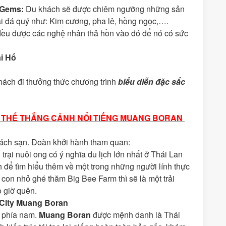
 Gems:
Du khách sẽ được chiêm ngưỡng những sản
oại đá quý như: Kim cương, pha lê, hồng ngọc,….
 đều được các nghệ nhân thả hồn vào đó để nó có sức
ại Hổ
ách đi thưởng thức chương trình
biểu diễn đặc sắc
N THỂ THẮNG CẢNH NỔI TIẾNG MUANG BORAN
ách sạn. Đoàn khởi hành tham quan:
 trại nuôi ong có ý nghĩa du lịch lớn nhất ở Thái Lan
để tìm hiểu thêm về một trong những người lính thực
on nhỏ ghé thăm Big Bee Farm thì sẽ là một trải
 giờ quên.
City
Muang Boran
 phía nam.
Muang Boran
được mệnh danh là Thái