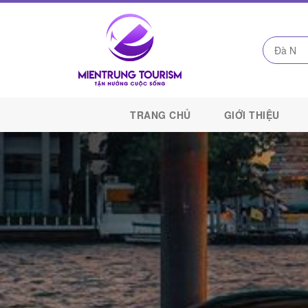
Công
Ty
TRANG CHỦ
GIỚI THIỆU
Du
Lịch
Kết
Nối
Di
Sản
Miền
Trung
-
Miền
Trung