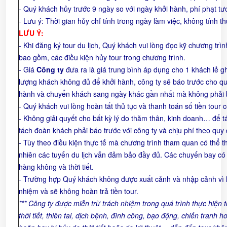
- Quý khách hủy trước 9 ngày so với ngày khởi hành, phí phạt tư
- Lưu ý: Thời gian hủy chỉ tính trong ngày làm việc, không tính th
LƯU Ý:
- Khi đăng ký tour du lịch, Quý khách vui lòng đọc kỹ chương tr
bao gồm, các điều kiện hủy tour trong chương trình.
- Giá
Công ty
đưa ra là giá trung bình áp dụng cho 1 khách lẻ g
lượng khách không đủ để khởi hành, công ty sẽ báo trước cho quý
hành và chuyển khách sang ngày khác gần nhất mà không phải b
- Quý khách vui lòng hoàn tất thủ tục và thanh toán số tiền tour c
- Không giải quyết cho bất kỳ lý do thăm thân, kinh doanh… để 
tách đoàn khách phải báo trước với công ty và chịu phí theo quy 
- Tùy theo điều kiện thực tế mà chương trình tham quan có thể t
nhiên các tuyến du lịch vẫn đảm bảo đầy đủ. Các chuyến bay c
hàng không và thời tiết.
- Trường hợp Quý khách không được xuất cảnh và nhập cảnh vì l
nhiệm và sẽ không hoàn trả tiền tour.
***
Công ty được miễn trừ trách nhiệm trong quá trình thực hiện 
thời tiết, thiên tai, dịch bệnh, đình công, bạo động, chiến tranh ho