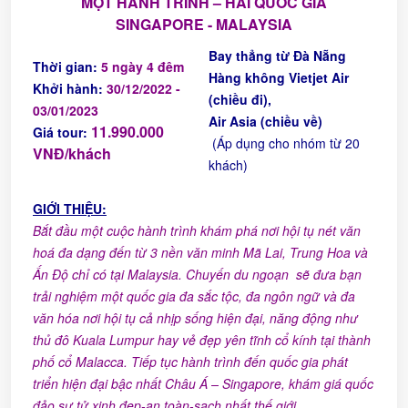
MỘT HÀNH TRÌNH – HAI QU
Ố
C GIA
SINGAPORE - MALAYSIA
Bay thẳng từ Đà Nẵng
Thời gian:
5
ngày
4
đêm
Hàng không Vietjet Air
Khởi hành:
30/12/2022 -
(chiều đi),
03/01/2023
Air Asia (chiều về)
11.990.000
Giá tour:
(Áp dụng cho nhóm từ 20
VNĐ/khách
khách)
GIỚI THIỆU:
Bắt đầu một cuộc hành trình khám phá nơi hội tụ nét văn
hoá đa dạng đến từ 3 nền văn minh Mã Lai, Trung Hoa và
Ấn Độ chỉ có tại Malaysia. Chuyến du ngoạn sẽ đưa bạn
trải nghiệm một quốc gia đa sắc tộc, đa ngôn ngữ và đa
văn hóa nơi hội tụ cả nhịp sống hiện đại, năng động như
thủ đô Kuala Lumpur hay vẻ đẹp yên tĩnh cổ kính tại thành
phố cổ Malacca. Tiếp tục hành trình đến quốc gia phát
triển hiện đại bậc nhất Châu Á – Singapore, khám giá quốc
đảo sư tử xinh đẹp-an toàn-sạch nhất thế giới.