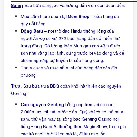
Sáng:
Sau bữa sáng, xe và hướng dẫn viên đón đoàn đến:
Mua sắm tham quan tại
Gem Shop
– cửa hàng đá
quý nổi tiếng
Động Batu
– nơi thờ đạo Hindu thiêng liêng của
người Ấn Độ cổ với 272 bậc thang dẫn đến đền thờ
trong động. Có tượng thần Murugan cao 43m được
sơn nhũ vàng lấp lánh, đứng trước lối vào động và để
chiêm ngưỡng sự huyền bí của hang động.
Tham quan và mua sắm tại cửa hàng đặc sản địa
phương
Trưa
:
Sau bữa trưa BBQ đoàn khởi hành lên cao nguyên
Genting:
Cao nguyên Genting
bằng cáp treo với độ cao
2.000m so với mặt nước biển. Quý khách có thể mua
sắm, thử vận may tại sòng bạc Genting Casino nổi
tiếng Đông Nam Á, thưởng thức Magic Show, tham gia
các trò chơi như: lái xe mô tô, đi tàu cao tốc...