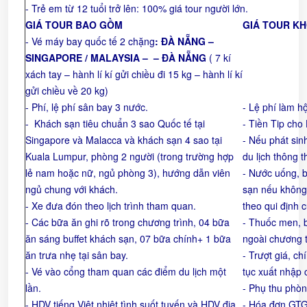
- Trẻ em từ 12 tuổi trở lên: 100% giá tour người lớn.
GIÁ TOUR BAO GỒM
GIÁ TOUR K
- Vé máy bay quốc tế 2 chặng
: ĐÀ NẴNG –
SINGAPORE / MALAYSIA – – ĐÀ NẴNG
( 7 kí
xách tay – hành lí kí gửi chiều đi 15 kg – hành lí kí
gửi chiều về 20 kg)
- Phí, lệ phí sân bay 3 nước.
- Lệ phí làm h
- Khách sạn tiêu chuẩn 3 sao Quốc tế tại
- Tiền Tip cho
Singapore và Malacca và khách sạn 4 sao tại
- Nếu phát sin
Kuala Lumpur, phòng 2 người (trong trường hợp
du lịch thông 
lẻ nam hoặc nữ, ngủ phòng 3), hướng dẫn viên
- Nước uống, b
ngủ chung với khách.
sạn nếu không 
- Xe đưa đón theo lịch trình tham quan.
theo qui định 
- Các bữa ăn ghi rõ trong chương trình, 04 bữa
- Thuốc men, b
ăn sáng buffet khách sạn, 07 bữa chính+ 1 bữa
ngoài chương t
ăn trưa nhẹ tại sân bay.
- Trượt giá, ch
- Vé vào cổng tham quan các điểm du lịch một
tục xuất nhập 
lần.
- Phụ thu phò
- HDV tiếng Việt nhiệt tình suốt tuyến và HDV địa
- Hóa đơn GTG