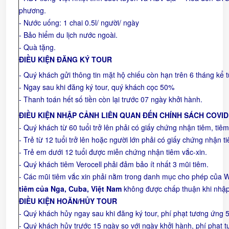
phương.
- Nước uống: 1 chai 0.5l/ người/ ngày
- Bảo hiểm du lịch nước ngoài.
- Quà tặng.
ĐIỀU KIỆN ĐĂNG KÝ TOUR
- Quý khách gửi thông tin mặt hộ chiếu còn hạn trên 6 tháng kể 
- Ngay sau khi đăng ký tour, quý khách cọc 50%
- Thanh toán hết số tiền còn lại trước 07 ngày khởi hành.
ĐIỀU KIỆN NHẬP CẢNH LIÊN QUAN ĐẾN CHÍNH SÁCH COVID
- Quý khách từ 60 tuổi trở lên phải có giấy chứng nhận tiêm, tiêm 
- Trẻ từ 12 tuổi trở lên hoặc người lớn phải có giấy chứng nhận ti
- Trẻ em dưới 12 tuổi được miễn chứng nhận tiêm vắc-xin.
- Quý khách tiêm Verocell phải đảm bảo ít nhất 3 mũi tiêm.
- Các mũi tiêm vắc xin phải nằm trong danh mục cho phép của W
tiêm của Nga, Cuba, Việt Nam
không được chấp thuận khi nhập
ĐIỀU KIỆN HOÃN/HỦY TOUR
- Quý khách hủy ngay sau khi đăng ký tour, phí phạt tương ứng 50
- Quý khách hủy trước 15 ngày so với ngày khởi hành, phí phạt tư