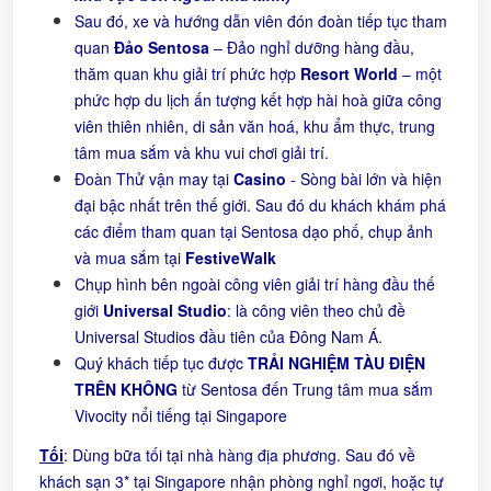
Sau đó, xe và hướng dẫn viên đón đoàn tiếp tục tham
quan
Đảo Sentosa
– Đảo nghỉ dưỡng hàng đầu,
thăm quan khu giải trí phức hợp
Resort World
– một
phức hợp du lịch ấn tượng kết hợp hài hoà giữa công
viên thiên nhiên, di sản văn hoá, khu ẩm thực, trung
tâm mua sắm và khu vui chơi giải trí.
Đoàn Thử vận may tại
Casino
- Sòng bài lớn và hiện
đại bậc nhất trên thế giới. Sau đó du khách khám phá
các điểm tham quan tại Sentosa dạo phố, chụp ảnh
và mua sắm tại
FestiveWalk
Chụp hình bên ngoài công viên giải trí hàng đầu thế
giới
Universal Studio
: là công viên theo chủ đề
Universal Studios đầu tiên của Đông Nam Á.
Quý khách tiếp tục được
TRẢI NGHIỆM TÀU ĐIỆN
TRÊN KHÔNG
từ Sentosa đến Trung tâm mua sắm
Vivocity nổi tiếng tại Singapore
Tối
: Dùng bữa tối tại nhà hàng địa phương. Sau đó về
khách sạn 3* tại Singapore nhận phòng nghỉ ngơi, hoặc tự