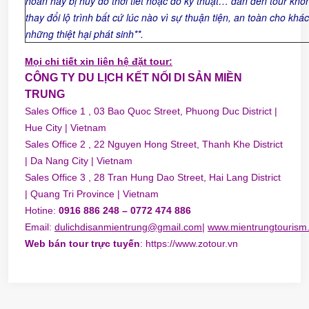
hoãn hay bị hủy do thời tiết hoặc do kỹ thuật… dẫn đến tour khôn
thay đổi lộ trình bất cứ lúc nào vì sự thuận tiện, an toàn cho k
những thiệt hại phát sinh**.
Mọi chi tiết xin liên hệ đặt tour:
CÔNG TY DU LỊCH KẾT NỐI DI SẢN MIỀN
TRUNG
Sales Office 1 , 03 Bao Quoc Street, Phuong Duc District |
Hue City | Vietnam
Sales Office 2 , 22 Nguyen Hong Street, Thanh Khe District
| Da Nang City | Vietnam
Sales Office 3 , 28 Tran Hung Dao Street, Hai Lang District
| Quang Tri Province | Vietnam
Hotine:
0916 886 248
– 0772 474 886
Email:
dulichdisanmientrung@gmail.com
|
www.mientrungtourism
Web bán tour trực tuyến
:
https://www.zotour.vn