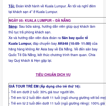
Tối
:
Đoàn khởi hành về Kuala Lumpur. Ăn tối và nghỉ đêm
tại khách sạn 4* ở Kuala Lumpur.
NGÀY 0
5
: KUALA LUMPUR – ĐÀ NẴNG
Sáng
:
Sau bữa sáng, hướng dẫn viên giúp quý khách làm
thủ tục trả phòng khách sạn.
Xe và hướng dẫn viên đưa đoàn ra
Sân bay quốc tế
Kuala Lumpur,
đáp chuyến bay
AK648 (10:05- 11:50)
của
hãng hàng không Air Asia bay về Đà Nẵng. Về đến sân bay
Quốc Tế Đà Nẵng, kết thúc chương trình tham quan. Chia
tay Quý khách & Hẹn gặp lại.
TIÊU CHUẨN DỊCH VỤ
GIÁ TOUR TRẺ EM (Áp dụng cho trẻ thứ 16):
- Trẻ em dưới 2 tuổi: 30% giá tour người lớn.
- Trẻ em từ 2 tuổi đến dưới 11 tuổi (ngủ chung giường với bố mẹ)
- Trẻ em từ 2 tuổi đến dưới 11 tuổi (ngủ giường riêng): 100% giá 