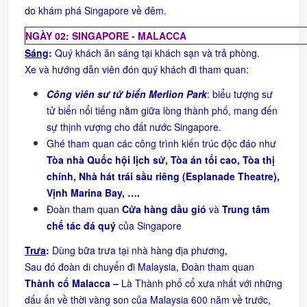
do khám phá Singapore về đêm.
NGÀY 02:
SINGAPORE - MALACCA
Sáng
:
Quý khách ăn sáng tại khách sạn và trả phòng.
Xe và hướng dẫn viên đón quý khách đi tham quan:
Công viên sư tử biển Merlion Park
: biểu tượng sư
tử biển nổi tiếng nằm giữa lòng thành phố, mang đến
sự thịnh vượng cho đất nước Singapore.
Ghé tham quan các công trình kiến trúc độc đáo như
Tòa nhà Quốc hội lịch sử, Tòa án tối cao, Tòa thị
chính, Nhà hát trái sầu riêng (Esplanade Theatre),
Vịnh Marina Bay, ….
Đoàn tham quan
Cửa hàng dầu gió
và
Trung tâm
chế tác đá quý
của Singapore
Trưa
:
Dùng bữa trưa tại nhà hàng địa phương,
Sau đó đoàn di chuyển đi Malaysia, Đoàn tham quan
Thành cổ Malacca –
Là Thành phố cổ xưa nhất với những
dấu ấn về thời vàng son của Malaysia 600 năm về trước,