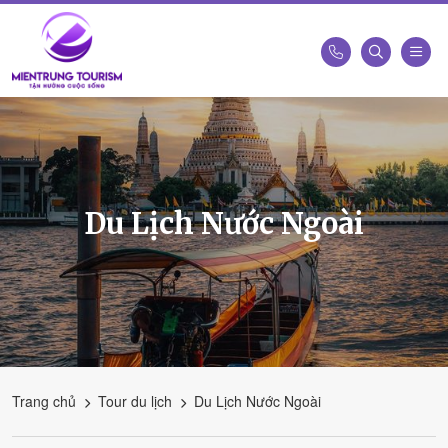
Công
Ty
Du
Lịch
Kết
Du Lịch Nước Ngoài
Nối
Di
Sản
Miền
Trung
-
Miền
Trung
Trang chủ
Tour du lịch
Du Lịch Nước Ngoài
Tourism