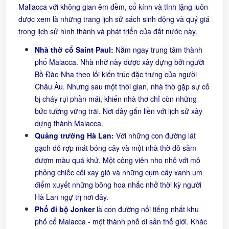
Mallacca với không gian êm đềm, cổ kính và tĩnh lặng luôn
được xem là những trang lịch sử sách sinh động và quý giá
trong lịch sử hình thành và phát triển của đất nước này.
Nhà thờ cổ Saint
Paul:
Nằm ngay trung tâm thành
phố Malacca. Nhà nhờ này được xây dựng bởi người
Bồ Đào Nha theo lối kiến trúc đặc trưng của người
Châu Âu. Nhưng sau một thời gian, nhà thờ gặp sự cố
bị cháy rụi phần mái, khiến nhà thơ chỉ còn những
bức tường vững trãi. Nơi đây gắn liền với lịch sử xây
dựng thành Malacca.
Quảng trường Hà Lan:
Với những con đường lát
gạch đỏ rợp mát bóng cây và một nhà thờ đỏ sẫm
đượm màu quá khứ. Một công viên nho nhỏ với mô
phỏng chiếc cối xay gió và những cụm cây xanh um
điểm xuyết những bông hoa nhắc nhở thời kỳ người
Hà Lan ngự trị nơi đây.
Phố đi bộ Jonker
là con đường nổi tiếng nhất khu
phố cổ Malacca - một thành phố di sản thế giới. Khác