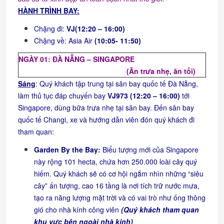
HÀNH TRÌNH BAY:
Chặng đi:
VJ
(12:20 – 16:00)
Chặng về: Asia Air
(10:05- 11:50
)
NGÀY 01: ĐÀ NẴNG – SINGAPORE
(Ăn
trưa
nhẹ, ăn tối)
Sáng
: Quý khách tập trung tại sân bay quốc tế Đà Nẵng,
làm thủ tục đáp chuyến bay
VJ973
(
12:20 – 16:00)
tới
Singapore, dùng bữa trưa nhẹ tại sân bay. Đến sân bay
quốc tế Changi, xe và hướng dẫn viên đón quý khách đi
tham quan:
Garden By the Bay:
Biểu tượng mới của Singapore
này rộng 101 hecta, chứa hơn 250.000 loài cây quý
hiếm. Quý khách sẽ có cơ hội ngắm nhìn những “siêu
cây” ấn tượng, cao 16 tầng là nơi tích trữ nước mưa,
tạo ra năng lượng mặt trời và có vai trò như ống thông
gió cho nhà kính công viên
(Quý khách tham quan
khu vực bên ngoài nhà kính)