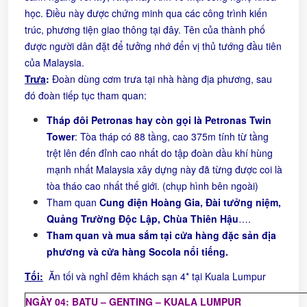
học. Điều này được chứng minh qua các công trình kiến
trúc, phương tiện giao thông tại đây. Tên của thành phố
được người dân đặt để tưởng nhớ đển vị thủ tướng đầu tiên
của Malaysia.
Trưa
:
Đoàn dùng cơm trưa tại nhà hàng địa phương, sau
đó đoàn tiếp tục tham quan:
Tháp đôi Petronas hay còn gọi là Petronas Twin
Tower
: Tòa tháp có 88 tầng, cao 375m tính từ tầng
trệt lên đến đỉnh cao nhất do tập đoàn dầu khí hùng
mạnh nhất Malaysia xây dựng này đã từng được coi là
tòa tháo cao nhất thế giới. (chụp hình bên ngoài)
Tham quan
Cung điện Hoàng Gia, Đài tưởng niệm,
Quảng Trường Độc Lập, Chùa Thiên Hậu
….
Tham quan và mua sắm tại cửa hàng đặc sản địa
phương và cửa hàng Socola nổi tiếng.
Tối
:
Ăn tối và nghỉ đêm khách sạn 4* tại Kuala Lumpur
NGÀY 04: BATU – GENTING – KUALA LUM