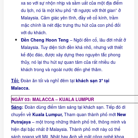
xa so với sự nhộn nhịp và sầm uất của một địa điểm
du lịch, nó là một khu phố “đi ngược với thời gian” ở
Malaysia. Cảm giác yên tĩnh, đầy vẻ cổ kính, trầm
mặc chính là nét đặc trưng thu hút của con phố đối
với du khách.
Đền Cheng Hoon Teng
– Ngôi đền cổ, lâu đời nhất ở
Malaysia. Tuy diện tích đền khá nhỏ, nhưng với thiết
kế độc đáo, được xây dựng theo nguyên tắc phong
thủy, nó lại thu hút sự quan tâm của rất nhiều du
khách trong và ngoài nước đến ghé thăm.
Tối:
Đoàn ăn tối và nghỉ đêm tại
khách sạn
3
*
tại
Malacca
.
NGÀY 03: MALACCA – KUALA LUMPUR
Sáng
:
Đoàn dùng điểm tâm sáng tại khách sạn. Tiếp đó di
chuyển về
Kuala Lumpur,
Tham quan thành phố mới
New
Putrajaya
– một trong những thành phố trẻ, thông minh và
hiện đại bậc nhất ở Malaysia. Thành phố mới này có thể
sánh ngang với Mỹ, Nhật hay Anh về mặt công nghệ khoa