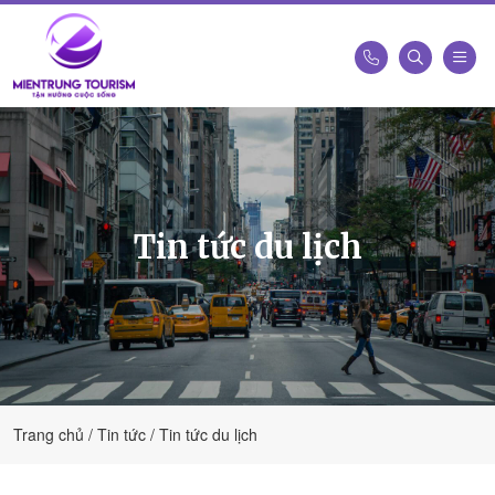
Công
Ty
Du
Lịch
Kết
Tin tức du lịch
Nối
Di
Sản
Miền
Trung
-
Miền
Trung
Trang chủ
Tin tức
Tin tức du lịch
Tourism