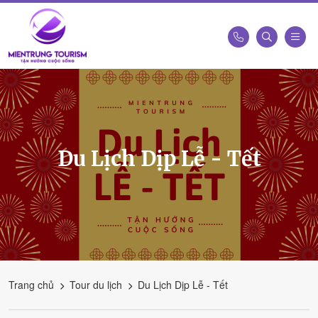
Công
Ty
Du
Lịch
Kết
Du Lịch Dịp Lễ - Tết
Nối
Di
Sản
Miền
Trung
-
Miền
Trung
Trang chủ
Tour du lịch
Du Lịch Dịp Lễ - Tết
Tourism