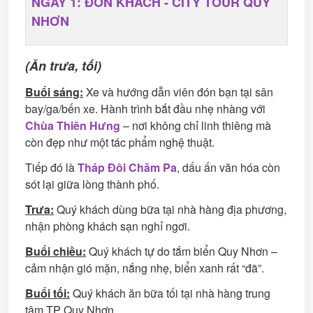
NGÀY 1: ĐÓN KHÁCH - CITY TOUR QUY
NHƠN
(Ăn trưa, tối)
Buổi sáng:
Xe và hướng dẫn viên đón bạn tại sân
bay/ga/bến xe. Hành trình bắt đầu nhẹ nhàng với
Chùa Thiên Hưng
– nơi không chỉ linh thiêng mà
còn đẹp như một tác phẩm nghệ thuật.
Tiếp đó là
Tháp Đôi Chăm Pa
, dấu ấn văn hóa còn
sót lại giữa lòng thành phố.
Trưa:
Quý khách dùng bữa tại nhà hàng địa phương,
nhận phòng khách sạn nghỉ ngơi.
Buổi chiều:
Quý khách tự do tắm biển Quy Nhơn –
cảm nhận gió mặn, nắng nhẹ, biển xanh rất “đã”.
Buổi tối:
Quý khách ăn bữa tối tại nhà hàng trung
tâm TP Quy Nhơn