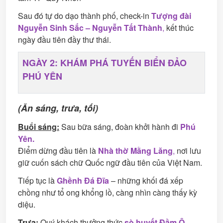
Sau đó tự do dạo thành phố, check-in
Tượng đài
Nguyễn Sinh Sắc – Nguyễn Tất Thành
,
kết thúc
ngày đầu tiên đầy thư thái.
NGÀY 2: KHÁM PHÁ TUYẾN BIỂN ĐẢO
PHÚ YÊN
(Ăn sáng, trưa, tối)
Buổi sáng:
Sau bữa sáng, đoàn khởi hành đi
Phú
Yên.
Điểm dừng đầu tiên là
Nhà thờ Mằng Lăng
,
nơi lưu
giữ cuốn sách chữ Quốc ngữ đầu tiên của Việt Nam.
Tiếp tục là
Ghềnh Đá Đĩa
– những khối đá xếp
chồng như tổ ong khổng lồ, càng nhìn càng thấy kỳ
diệu.
Trưa:
Quý khách thưởng thức
sò huyết Đầm Ô