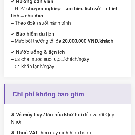
✔
Hướng dẫn viên
– HDV
chuyên nghiệp – am hiểu lịch sử – nhiệt
tình – chu đáo
– Theo đoàn suốt hành trình
✔
Bảo hiểm du lịch
– Mức bồi thường tối đa
20.000.000 VNĐ/khách
✔
Nước uống & tiện ích
– 02 chai nước suối 0,5L/khách/ngày
– 01 khăn lạnh/ngày
Chi phí không bao gồm
✘
Vé máy bay / tàu hỏa khứ hồi
đến và rời Quy
Nhơn
✘
Thuế VAT
theo quy định hiện hành