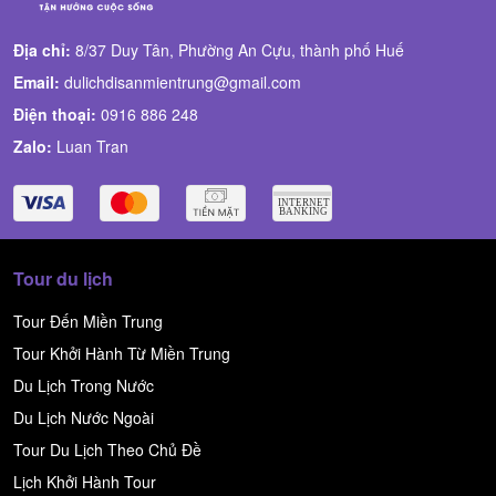
Địa chỉ:
8/37 Duy Tân, Phường An Cựu, thành phố Huế
Email:
dulichdisanmientrung@gmail.com
Điện thoại:
0916 886 248
Zalo:
Luan Tran
Tour du lịch
Tour Đến Miền Trung
Tour Khởi Hành Từ Miền Trung
Du Lịch Trong Nước
Du Lịch Nước Ngoài
Tour Du Lịch Theo Chủ Đề
Lịch Khởi Hành Tour