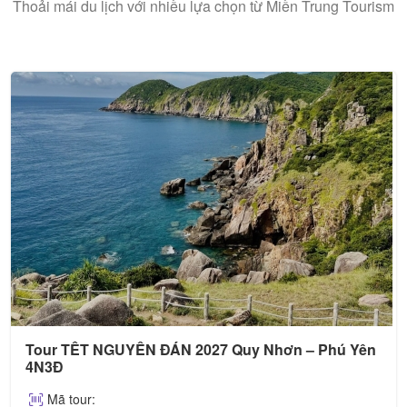
Thoải mái du lịch với nhiều lựa chọn từ Miền Trung Tourism
Tour TẾT NGUYÊN ĐÁN 2027 Quy Nhơn – Phú Yên
4N3Đ
Mã tour: