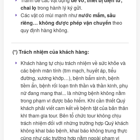
Tránh để các vật dụng
dễ vỡ, thiết bị điện tử,
chai lọ
trong hành lý ký gửi.
Các vật có mùi mạnh như
nước mắm, sầu
riêng… không được phép vận chuyển
theo
quy định hàng không.
(*) Trách nhiệm của khách hàng:
Khách hàng tự chịu trách nhiệm về sức khỏe và
các bệnh mãn tính (tim mạch, huyết áp, tiểu
đường, xương khớp…), bệnh bẩm sinh, bệnh
tiềm ẩn, bệnh rối loạn tinh thần và thần kinh, phụ
nữ đang mang thai... là những bệnh không nằm
trong phạm vi được bảo hiểm. Khi cần thiết Quý
khách phải viết cam kết về bệnh tật của bản thân
khi tham gia tour. Bên tổ chức tour không chịu
trách nhiệm đối với những trường hợp Quý khách
không khai báo bệnh, khai báo không trung thực
cũng như các trường hợp nằm ngoài phạm vi