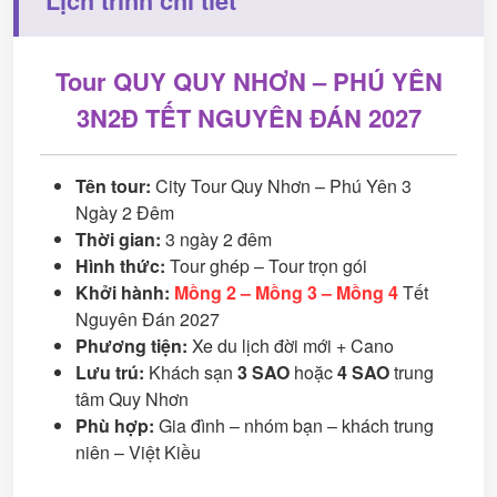
Lịch trình chi tiết
Tour QUY QUY NHƠN – PHÚ YÊN
3N2Đ TẾT NGUYÊN ĐÁN 2027
Tên tour:
City Tour Quy Nhơn – Phú Yên 3
Ngày 2 Đêm
Thời gian:
3 ngày 2 đêm
Hình thức:
Tour ghép – Tour trọn gói
Khởi hành:
Mồng 2 – Mồng 3 – Mồng 4
Tết
Nguyên Đán 2027
Phương tiện:
Xe du lịch đời mới + Cano
Lưu trú:
Khách sạn
3 SAO
hoặc
4 SAO
trung
tâm Quy Nhơn
Phù hợp:
Gia đình – nhóm bạn – khách trung
niên – Việt Kiều