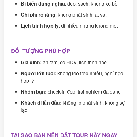
Đi biển đúng nghĩa
: đẹp, sạch, không xô bồ
Chi phí rõ ràng
: không phát sinh lặt vặt
Lịch trình hợp lý
: đi nhiều nhưng không mệt
ĐỐI TƯỢNG PHÙ HỢP
Gia đình:
an tâm, có HDV, lịch trình nhẹ
Người lớn tuổi:
không leo trèo nhiều, nghỉ ngơi
hợp lý
Nhóm bạn:
check-in đẹp, trải nghiệm đa dạng
Khách đi lần đầu:
không lo phát sinh, không sợ
lạc
TẠI SAO BẠN NÊN ĐẶT TOUR NÀY NGAY