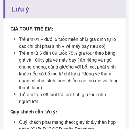
Lưu ý
GIÁ TOUR TRẺ EM:
Trẻ em 01 – dưới 5 tuổi: miễn phí,( gia đình tự lo
các chi phí phát sinh + vé máy bay nếu có).
Trẻ em từ 5 đến 09 tuổi: 75% giá tour theo bảng
giá và 100% giá vé máy bay ( ăn riêng và ngủ
chung phòng, cùng giường với bố mẹ, phát sinh
khác nếu có bố mẹ tự chi trả).( Riêng vé tham
quan có phát sinh theo chiều cao, bố mẹ vui lòng
thanh toán).
Trẻ em trên 09 tuổi trở lên: tính giá tour như
người lớn
Quý khách cần lưu ý:
Quý khách phải mang theo: giấy tờ tùy thân hợp
pháp (CMND/ CCCD hoặc Passport)