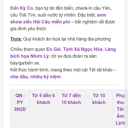
Đến
Kỳ Co
, bạn tự do tắm biển, check-in cầu Yến,
cầu Trái Tim, suối nước tự nhiên. Đặc biệt,
xem
show xiếc Hải Cẩu miễn phí
– trải nghiệm rất được
gia đình yêu thích.
Trưa:
Quý khách ăn trưa tại nhà hàng địa phương
Chiều tham quan
Eo Gió
,
Tịnh Xá Ngọc Hòa
,
Làng
bích họa Nhơn Lý
, rồi xe đưa đoàn ra sân
bay/ga/bến xe.
Kết thúc hành trình, mang theo một cái Tết rất khác –
nhẹ đầu, nhiều kỷ niệm
.
QN -
Từ 4 đến 6
Từ 7 đến
Từ 10
Phụ
PY
khách
10 khách
khách
thu
3N2D
Tết
Âm
Lịch