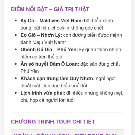
ĐIỂM NỔI BẬT – GIÁ TRỊ THẬT
Kỳ Co – Maldives Việt Nam:
bãi biển xanh
trong, cát mịn, check-in không góc chết
Eo Gió – Nhơn Lý:
con đường biển được mệnh
danh “Jeju Việt Nam”
Ghềnh Đá Đĩa – Phú Yên:
kỳ quan thiên nhiên
hiếm có trên thế giới
Ăn sò huyết Đầm Ô Loan:
đặc sản đúng chất
Phú Yên
Khách sạn trung tâm Quy Nhơn:
nghỉ ngơi
thoải mái, tiện dạo biển buổi tối
Lịch trình vừa phải:
đi nhiều nhưng không mệt,
phù hợp cả người lớn tuổi
CHƯƠNG TRÌNH TOUR CHI TIẾT