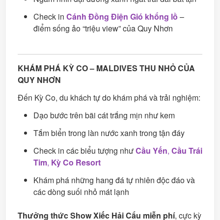
Check in
Cánh Đồng Điện Gió khổng lồ
–
điểm sống ảo “triệu view” của Quy Nhơn
KHÁM PHÁ KỲ CO – MALDIVES THU NHỎ CỦA
QUY NHƠN
Đến Kỳ Co, du khách tự do khám phá và trải nghiệm:
Dạo bước trên bãi cát trắng mịn như kem
Tắm biển trong làn nước xanh trong tận đáy
Check in các biểu tượng như
Cầu Yến
,
Cầu Trái
Tim
,
Kỳ Co Resort
Khám phá những hang đá tự nhiên độc đáo và
các dòng suối nhỏ mát lạnh
Thưởng thức Show Xiếc Hải Cẩu miễn phí
, cực kỳ