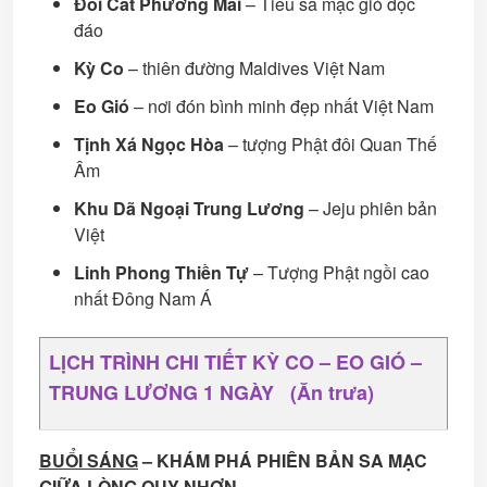
Đồi Cát Phương Mai
– Tiểu sa mạc gió độc
đáo
Kỳ Co
– thiên đường Maldives Việt Nam
Eo Gió
– nơi đón bình minh đẹp nhất Việt Nam
Tịnh Xá Ngọc Hòa
– tượng Phật đôi Quan Thế
Âm
Khu Dã Ngoại Trung Lương
– Jeju phiên bản
Việt
Linh Phong Thiền Tự
– Tượng Phật ngồi cao
nhất Đông Nam Á
LỊCH TRÌNH CHI TIẾT KỲ CO – EO GIÓ –
TRUNG LƯƠNG 1 NGÀY (Ăn trưa)
BUỔI SÁNG
– KHÁM PHÁ PHIÊN BẢN SA MẠC
GIỮA LÒNG QUY NHƠN