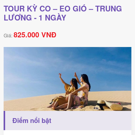
TOUR KỲ CO – EO GIÓ – TRUNG
LƯƠNG - 1 NGÀY
825.000 VNĐ
Giá:
Điểm nổi bật