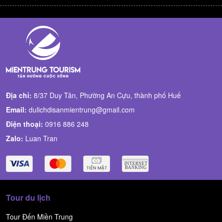
Địa chỉ:
8/37 Duy Tân, Phường An Cựu, thành phố Huế
Email:
dulichdisanmientrung@gmail.com
Điện thoại:
0916 886 248
Zalo:
Luan Tran
Tour du lịch
Tour Đến Miền Trung