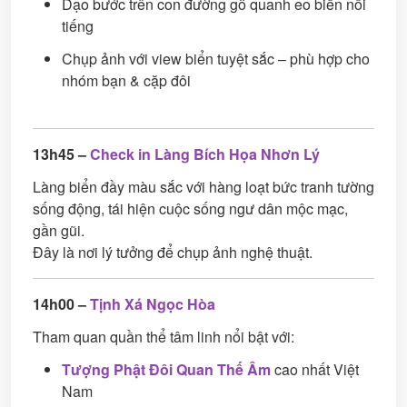
Dạo bước trên con đường gỗ quanh eo biển nổi
tiếng
Chụp ảnh với view biển tuyệt sắc – phù hợp cho
nhóm bạn & cặp đôi
13h45 –
Check in Làng Bích Họa Nhơn Lý
Làng biển đầy màu sắc với hàng loạt bức tranh tường
sống động, tái hiện cuộc sống ngư dân mộc mạc,
gần gũi.
Đây là nơi lý tưởng để chụp ảnh nghệ thuật.
14h00 –
Tịnh Xá Ngọc Hòa
Tham quan quần thể tâm linh nổi bật với:
Tượng Phật Đôi Quan Thế Âm
cao nhất Việt
Nam