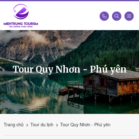
Công
Ty
Du
Lịch
Kết
Tour Quy Nhơn - Phú yên
Nối
Di
Sản
Miền
Trung
-
Miền
Trung
Trang chủ
Tour du lịch
Tour Quy Nhơn - Phú yên
Tourism