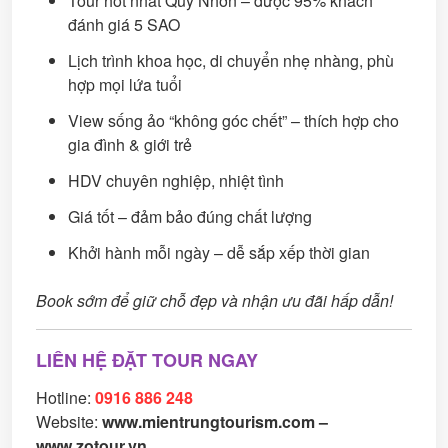
Tour hot nhất Quy Nhơn – được 95% khách
đánh giá 5 SAO
Lịch trình khoa học, di chuyển nhẹ nhàng, phù
hợp mọi lứa tuổi
View sống ảo “không góc chết” – thích hợp cho
gia đình & giới trẻ
HDV chuyên nghiệp, nhiệt tình
Giá tốt – đảm bảo đúng chất lượng
Khởi hành mỗi ngày – dễ sắp xếp thời gian
Book sớm để giữ chỗ đẹp và nhận ưu đãi hấp dẫn!
LIÊN HỆ ĐẶT TOUR NGAY
Hotline:
0916 886 248
Website:
www.mientrungtourism.com
–
www.zotour.vn