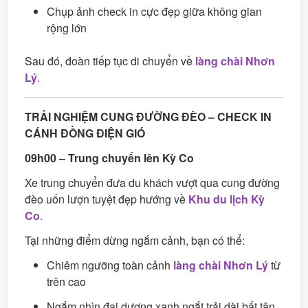
Chụp ảnh check in cực đẹp giữa không gian
rộng lớn
Sau đó, đoàn tiếp tục di chuyển về
làng chài Nhơn
Lý
.
TRẢI NGHIỆM CUNG ĐƯỜNG ĐÈO – CHECK IN
CÁNH ĐỒNG ĐIỆN GIÓ
09h00 – Trung chuyển lên Kỳ Co
Xe trung chuyển đưa du khách vượt qua cung đường
đèo uốn lượn tuyệt đẹp hướng về
Khu du lịch Kỳ
Co
.
Tại những điểm dừng ngắm cảnh, bạn có thể:
Chiêm ngưỡng toàn cảnh
làng chài Nhơn Lý
từ
trên cao
Ngắm nhìn đại dương xanh ngắt trải dài bất tận