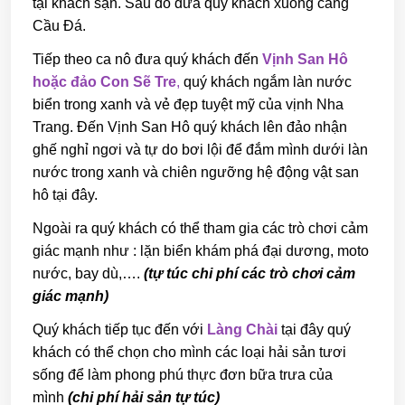
tại khách sạn. Sau đó đưa quý khách xuống cảng
Cầu Đá.
Tiếp theo ca nô đưa quý khách đến
Vịnh San Hô
hoặc đảo Con Sẽ Tre
,
quý khách ngắm làn nước
biển trong xanh và vẻ đẹp tuyệt mỹ của vịnh Nha
Trang. Đến Vịnh San Hô quý khách lên đảo nhận
ghế nghỉ ngơi và tự do bơi lội để đắm mình dưới làn
nước trong xanh và chiên ngưỡng hệ động vật san
hô tại đây.
Ngoài ra quý khách có thể tham gia các trò chơi cảm
giác mạnh như : lặn biển khám phá đại dương, moto
nước, bay dù,….
(tự túc chi phí các trò chơi cảm
giác mạnh)
Quý khách tiếp tục đến với
Làng Chài
tại đây quý
khách có thể chọn cho mình các loại hải sản tươi
sống để làm phong phú thực đơn bữa trưa của
mình
(chi phí hải sản tự túc)