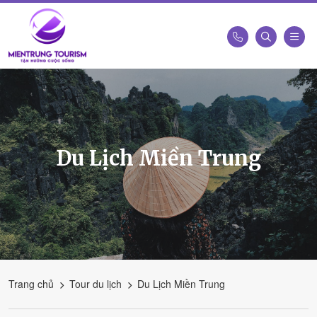
Công
Ty
Du
Lịch
Kết
Du Lịch Miền Trung
Nối
Di
Sản
Miền
Trung
-
Miền
Trung
Trang chủ
Tour du lịch
Du Lịch Miền Trung
Tourism