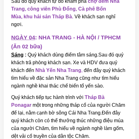
Sau đó quý khách tự do khám phá
chợ đêm Nha
Trang, công viên Phù Đổng, Cà phê Bốn
Mùa, khu hải sản Tháp Bà.
Về khách sạn nghỉ
ngơi.
NGÀY 04
: NHA TRANG - HÀ NỘI / TPHCM
(Ăn 02 bữa)
Sáng
:
Quý khách dùng điểm tâm sáng.Sau đó quý
khách trả phòng khách sạn. Xe và HDV đưa quý
khách đến
Nhà Yến Nha Trang
,
đến đây quý khách
tìm hiểu về đặc sản Nha Trang cũng như tìm hiểu
ngành nghề khai thác chế biến tổ yến sào.
Quý khách tiếp tục hành trình với
Tháp Bà
Ponagar
một trong những tháp cổ của người Chăm
để lại, nằm cạnh bờ sông Cái Nha Trang.Đến đây
quý khách còn có thể thưởng thúc những điệu múa
của người Chăm, tìm hiểu về ngành nghề làm gốm,
dệt vải cổ truyền của dân tộc Chăm.