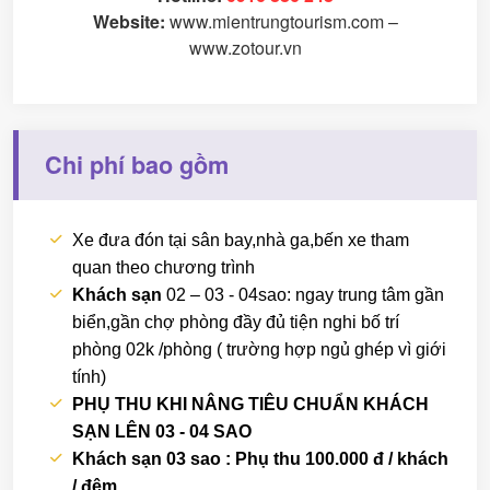
Website:
www.mientrungtourism.com
–
www.zotour.vn
Chi phí bao gồm
Xe đưa đón tại sân bay,nhà ga,bến xe tham
quan theo chương trình
Khách sạn
02 – 03 - 04sao: ngay trung tâm gần
biển,gần chợ phòng đầy đủ tiện nghi bố trí
phòng 02k /phòng ( trường hợp ngủ ghép vì giới
tính)
PHỤ THU KHI NÂNG TIÊU CHUẨN KHÁCH
SẠN LÊN 03 - 04 SAO
Khách sạn 03 sao : Phụ thu 100.000 đ / khách
/ đêm.