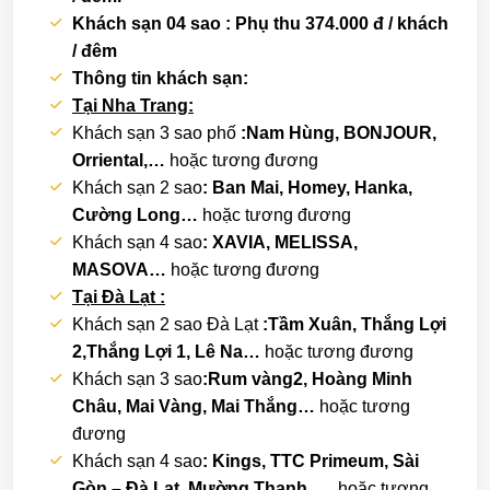
Khách sạn 04 sao : Phụ thu 374.000 đ / khách
/ đêm
Thông tin khách sạn:
Tại Nha Trang:
Khách sạn 3 sao phố
:Nam Hùng, BONJOUR,
Orriental,…
hoặc tương đương
Khách sạn 2 sao
: Ban Mai,
Homey, Hanka,
Cường Long…
hoặc tương đương
Khách sạn 4 sao
:
XAVIA, MELISSA,
MASOVA…
hoặc tương đương
Tại Đà Lạt :
Khách sạn 2 sao Đà Lạt
:Tầm Xuân, Thắng Lợi
2,Thắng Lợi 1
, Lê Na…
hoặc tương đương
Khách sạn 3 sao
:Rum vàng2, Hoàng Minh
Châu, Mai Vàng, Mai Thắng…
hoặc tương
đương
Khách sạn 4 sao
: Kings, TTC Primeum, Sài
Gòn – Đà Lạt, Mường Thanh,
…
hoặc tương