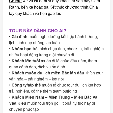
Chiều:
Xe và HDV đưa quý khách ra sân bay Cam
Ranh, bến xe hoặc ga.Kết thúc chương trình.Chia
tay quý khách và hẹn gặp lại.
TOUR NÀY DÀNH CHO AI?
•
Gia đình
muốn nghỉ dưỡng kết hợp hành hương,
lịch trình nhẹ nhàng, an toàn
•
Nhóm bạn trẻ
thích chụp ảnh, check-in, trải nghiệm
nhiều hoạt động trong một chuyến đi
•
Khách lớn tuổi
muốn đi lễ chùa đầu năm, tham
quan cảnh đẹp, dịch vụ ổn định
•
Khách muốn du lịch miền Bắc lần đầu
, thích tour
văn hóa – trải nghiệm – kết nối
•
Công ty/tập thể
muốn tổ chức tour du lịch kết hợp
trải nghiệm, có thể thêm team building
•
Khách Miền Nam – Miền Trung – Miền Bắc và
Việt Kiều
muốn tour trọn gói, ít phải tự túc hay di
chuyển phức tạp