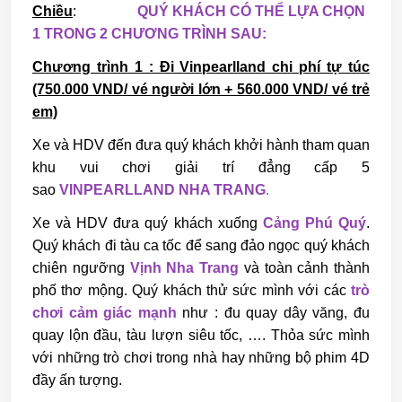
Chiều
:
QUÝ KHÁCH CÓ THỂ LỰA CHỌN
1 TRONG 2 CHƯƠNG TRÌNH SAU:
Chương trình 1 : Đi Vinpearlland chi phí tự túc
(750.000 VND/ vé người lớn + 560.000 VND/ vé trẻ
em)
Xe và HDV đến đưa quý khách khởi hành tham quan
khu vui chơi giải trí đẳng cấp 5
sao
VINPEARLLAND NHA TRANG
.
Xe và HDV đưa quý khách xuống
Cảng Phú Quý
.
Quý khách đi tàu ca tốc để sang đảo ngọc quý khách
chiên ngưỡng
Vịnh Nha Trang
và toàn cảnh thành
phố thơ mộng. Quý khách thử sức mình với các
trò
chơi cảm giác mạnh
như : đu quay dây văng, đu
quay lộn đầu, tàu lượn siêu tốc, …. Thỏa sức mình
với những trò chơi trong nhà hay những bộ phim 4D
đầy ấn tượng.