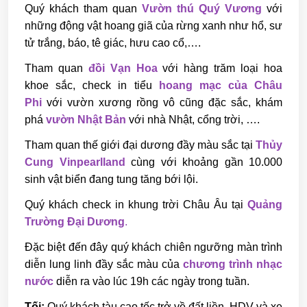
Quý khách tham quan
Vườn thú Quý Vương
với
những động vật hoang giã của rừng xanh như hổ, sư
tử trắng, báo, tê giác, hưu cao cổ,….
Tham quan
đồi Vạn Hoa
với hàng trăm loại hoa
khoe sắc, check in tiểu
hoang mạc của Châu
Phi
với vườn xương rồng vô cũng đặc sắc, khám
phá
vườn Nhật Bản
với nhà Nhật, cổng trời, ….
Tham quan thế giới đại dương đầy màu sắc tại
Thủy
Cung Vinpearlland
cùng với khoảng gần 10.000
sinh vật biển đang tung tăng bới lội.
Quý khách check in khung trời Châu Âu tại
Quảng
Trường Đại Dương
.
Đặc biệt đến đây quý khách chiên ngưỡng màn trình
diễn lung linh đầy sắc màu của
chương trình nhạc
nước
diễn ra vào lúc 19h các ngày trong tuần.
Tối:
Quý khách tàu cao tốc trở về đất liền. HDV và xe