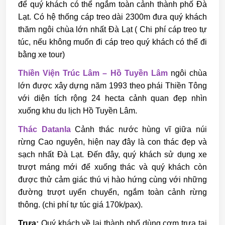
để quý khách có thể ngắm toàn cảnh thành phố Đà
Lạt. Có hệ thống cáp treo dài 2300m đưa quý khách
thăm ngôi chùa lớn nhất Đà Lạt ( Chi phí cáp treo tự
túc, nếu không muốn đi cáp treo quý khách có thể đi
bằng xe tour)
Thiền Viện Trúc Lâm – Hồ Tuyền Lâm
ngôi chùa
lớn được xây dựng năm 1993 theo phái Thiền Tông
với diện tích rộng 24 hecta cảnh quan đẹp nhìn
xuống khu du lịch Hồ Tuyền Lâm.
Thác Datanla
Cảnh thác nước hùng vĩ giữa núi
rừng Cao nguyên, hiện nay đây là con thác đẹp và
sạch nhất Đà Lạt. Đến đây, quý khách sử dụng xe
trượt máng mới để xuống thác và quý khách còn
được thử cảm giác thú vị hào hứng cùng với những
đường trượt uyển chuyển, ngắm toàn cảnh rừng
thông. (chi phí tự túc giá 170k/pax).
Trưa
:
Quý khách về lại thành phố dùng cơm trưa tại