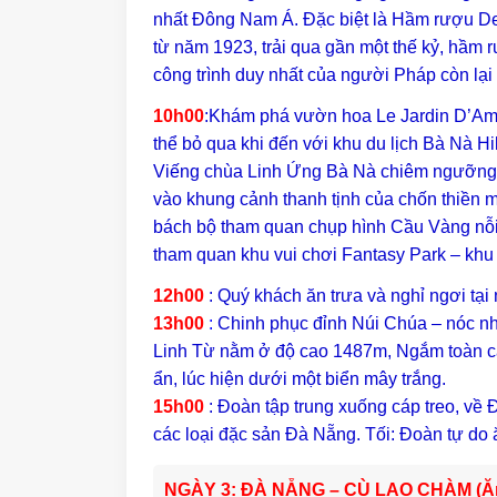
nhất Đông Nam Á. Đặc biệt là Hầm rượu 
từ năm 1923, trải qua gần một thế kỷ, hầm r
công trình duy nhất của người Pháp còn lại
10h00
:Khám phá vườn hoa Le Jardin D’Am
thể bỏ qua khi đến với khu du lịch Bà Nà Hi
Viếng chùa Linh Ứng Bà Nà chiêm ngưỡng 
vào khung cảnh thanh tịnh của chốn thiề
bách bộ tham quan chụp hình Cầu Vàng nỗi
tham quan khu vui chơi Fantasy Park – khu vu
12h00
: Quý khách ăn trưa và nghỉ ngơi tại 
13h00
:
Chinh phục đỉnh Núi Chúa – nóc nh
Linh Từ nằm ở độ cao 1487m, Ngắm toàn c
ẩn, lúc hiện dưới một biển mây trắng.
15h00
: Đoàn tập trung xuống cáp treo, v
các loại đặc sản Đà Nẵng. Tối: Đoàn tự do
NGÀY 3: ĐÀ NẴNG – CÙ LAO CHÀM (Ăn 