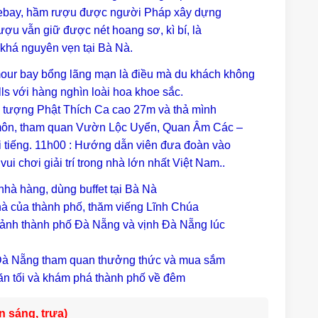
Debay, hầm rượu được người Pháp xây dựng
ượu vẫn giữ được nét hoang sơ, kì bí, là
 khá nguyên vẹn tại Bà Nà.
our bay bổng lãng mạn là điều mà du khách không
lls với hàng nghìn loài hoa khoe sắc.
tượng Phật Thích Ca cao 27m và thả mình
n môn, tham quan Vườn Lộc Uyển, Quan Âm Các –
 tiếng. 11h00 : Hướng dẫn viên đưa đoàn vào
i chơi giải trí trong nhà lớn nhất Việt Nam..
nhà hàng, dùng buffet tại Bà Nà
à của thành phố, thăm viếng Lĩnh Chúa
ảnh thành phố Đà Nẵng và vịnh Đà Nẵng lúc
ề Đà Nẵng tham quan thưởng thức và mua sắm
 ăn tối và khám phá thành phố về đêm
sáng, trưa)