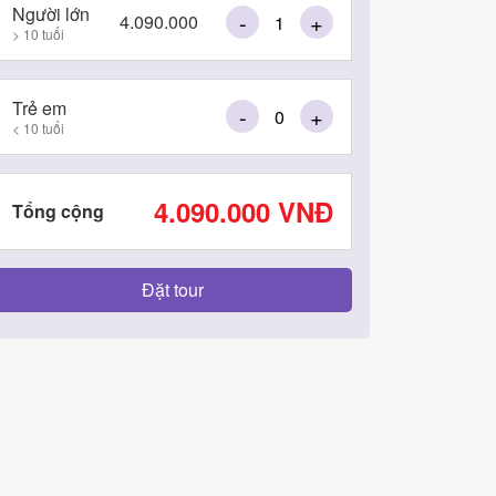
Người lớn
-
+
4.090.000
> 10 tuổi
Trẻ em
-
+
< 10 tuổi
4.090.000
VNĐ
Tổng cộng