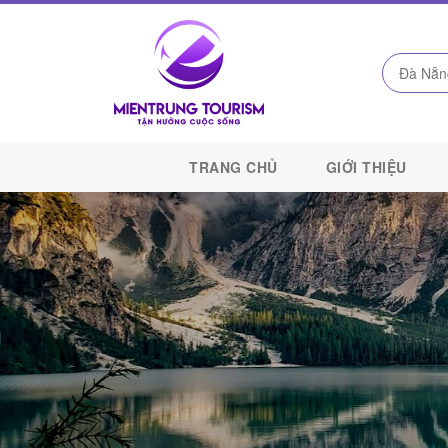
Công
Ty
TRANG CHỦ
GIỚI THIỆU
Du
Lịch
Kết
Nối
Di
Sản
Miền
Trung
-
Miền
Trung