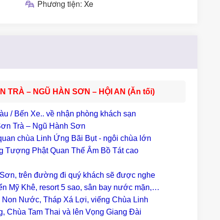
Phương tiện: Xe
TRÀ – NGŨ HÀN SƠN – HỘI AN (Ăn tối)
tàu / Bến Xe.. về nhận phòng khách sạn
 Sơn Trà – Ngũ Hành Sơn
quan chùa Linh Ứng Bãi Bụt - ngôi chùa lớn
ng Tượng Phật Quan Thế Âm Bồ Tát cao
Sơn, trên đường đi quý khách sẽ được nghe
iển Mỹ Khê, resort 5 sao, sân bay nước mặn,…
 Non Nước, Tháp Xá Lợi, viếng Chùa Linh
, Chùa Tam Thai và lên Vọng Giang Đài