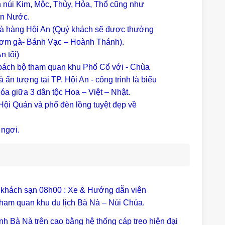
 núi Kim, Mộc, Thủy, Hỏa, Thổ cũng như
on Nước.
nhà hàng Hội An (Quý khách sẽ được thưởng
 Cơm gà- Bánh Vạc – Hoành Thánh).
n tối)
o bách bộ tham quan khu Phố Cổ với - Chùa
à ấn tượng tại TP. Hội An - công trình là biểu
hóa giữa 3 dân tộc Hoa – Việt – Nhật.
Hội Quán và phố đèn lồng tuyệt đẹp về
 ngơi.
 khách sạn 08h00 : Xe & Hướng dẫn viên
 tham quan khu du lịch Bà Nà – Núi Chúa.
 Bà Nà trên cao bằng hệ thống cáp treo hiện đại