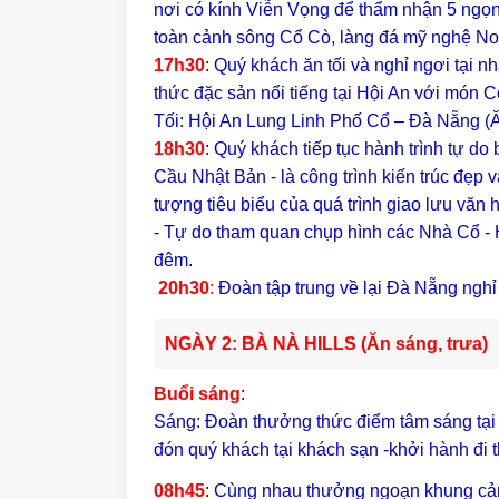
nơi có kính Viễn Vọng để thẩm nhận 5 ngọn
toàn cảnh sông Cổ Cò, làng đá mỹ nghệ N
17h30
:
Quý khách ăn tối và nghỉ ngơi tại 
thức đặc sản nổi tiếng tại Hội An với món
Tối: Hội An Lung Linh Phố Cổ – Đà Nẵng (Ă
18h30
:
Quý khách tiếp tục hành trình tự d
Cầu Nhật Bản - là công trình kiến trúc đẹp v
tượng tiêu biểu của quá trình giao lưu văn 
- Tự do tham quan chụp hình các Nhà Cổ - 
đêm.
20h30
:
Đoàn tập trung về lại Đà Nẵng nghỉ
NGÀY 2: BÀ NÀ HILLS (Ăn sáng, trưa)
Buổi sáng
:
Sáng: Đoàn thưởng thức điểm tâm sáng tại
đón quý khách tại khách sạn -khởi hành đi
08h45
: Cùng nhau thưởng ngoạn khung cảnh