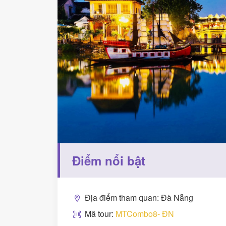
Điểm nổi bật
Địa điểm tham quan: Đà Nẵng
Mã tour:
MTCombo8- ĐN