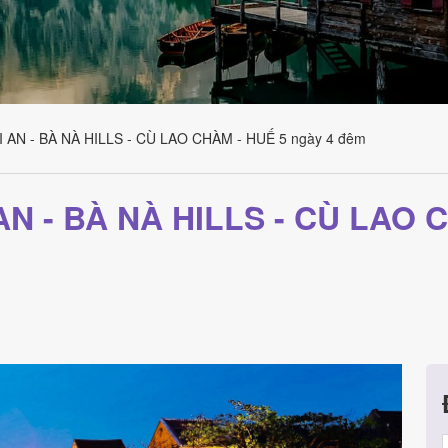
I AN - BÀ NÀ HILLS - CÙ LAO CHÀM - HUẾ 5 ngày 4 đêm
AN - BÀ NÀ HILLS - CÙ LAO 