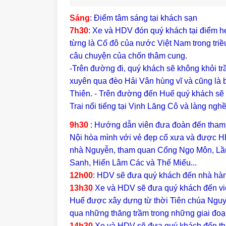
Sáng
: Điểm tâm sáng tại khách sạn
7h30
: Xe và HDV đón quý khách tại điểm h
từng là Cố đô của nước Việt Nam trong triề
câu chuyện của chốn thâm cung.
-Trên đường đi, quý khách sẽ không khỏi t
xuyên qua đèo Hải Vân hùng vĩ và cũng là 
Thiên. - Trên đường đến Huế quý khách sẽ
Trai nổi tiếng tại Vịnh Lăng Cô và làng nghề
9h30
: Hướng dẫn viên đưa đoàn đến tham
Nội hòa mình với vẻ đẹp cổ xưa và được HDV
nhà Nguyễn, tham quan Cổng Ngọ Môn, Lầ
Sanh, Hiển Lâm Các và Thế Miếu...
12h00
: HDV sẽ đưa quý khách đến nhà hàn
13h30
Xe và HDV sẽ đưa quý khách đến viế
Huế được xây dựng từ thời Tiên chúa Nguyễ
qua những thăng trầm trong những giai đoạn
14h30
Xe và HDV sẽ đưa quý khách đến tha