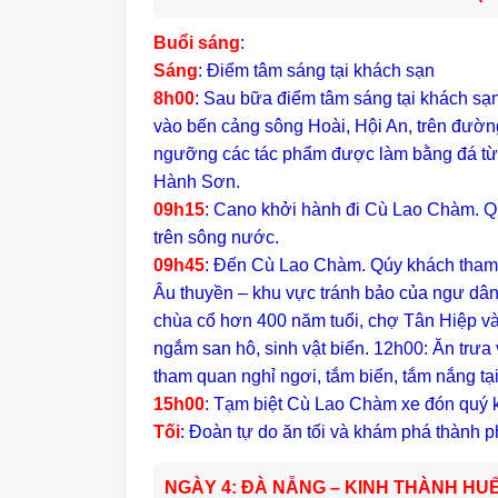
Buổi sáng
:
Sáng
: Điểm tâm sáng tại khách sạn
8h00
: Sau bữa điểm tâm sáng tại khách sạ
vào bến cảng sông Hoài, Hội An, trên đườ
ngưỡng các tác phẩm được làm bằng đá từ
Hành Sơn.
09h15
: Cano khởi hành đi Cù Lao Chàm. 
trên sông nước.
09h45
: Đến Cù Lao Chàm. Qúy khách tham 
Âu thuyền – khu vực tránh bảo của ngư dân
chùa cổ hơn 400 năm tuổi, chợ Tân Hiệp v
ngắm san hô, sinh vật biển. 12h00: Ăn trưa
tham quan nghỉ ngơi, tắm biển, tắm nắng tại
15h00
:
Tạm biệt Cù Lao Chàm xe đón quý 
Tối
: Đoàn tự do ăn tối và khám phá thành p
NGÀY 4: ĐÀ NẴNG – KINH THÀNH HUẾ (