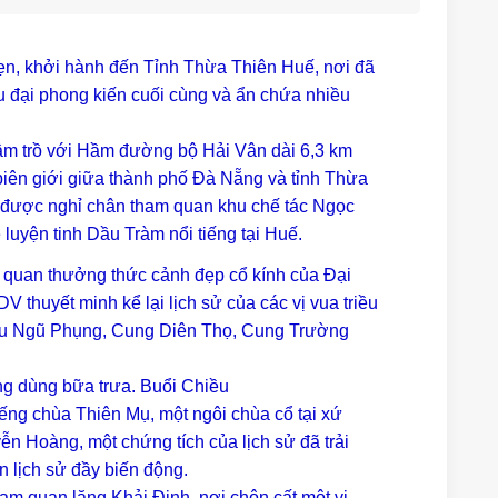
ẹn, khởi hành đến Tỉnh Thừa Thiên Huế, nơi đã
u đại phong kiến cuối cùng và ẩn chứa nhiều
rầm trồ với Hầm đường bộ Hải Vân dài 6,3 km
biên giới giữa thành phố Đà Nẵng và tỉnh Thừa
 được nghỉ chân tham quan khu chế tác Ngọc
 luyện tinh Dầu Tràm nổi tiếng tại Huế.
 quan thưởng thức cảnh đẹp cổ kính của Đại
 thuyết minh kể lại lịch sử của các vị vua triều
u Ngũ Phụng, Cung Diên Thọ, Cung Trường
g dùng bữa trưa. Buổi Chiều
ng chùa Thiên Mụ, một ngôi chùa cổ tại xứ
n Hoàng, một chứng tích của lịch sử đã trải
 lịch sử đầy biến động.
m quan lăng Khải Định, nơi chôn cất một vị