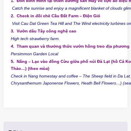
1. Đón bình minh tại thiên đường săn mây vô cực ảo diệu h
Catch the sunrise and enjoy a magnificent blanket of clouds gli
2. Check in đồi chè Cầu Đất Farm – Điện Gió
Visit Cau Dat Green Tea Hill and The Wind electricity turbines on 
3. Vườn dâu Tây công nghệ cao
High tech strawberry farm.
4.
Tham quan và thưởng thức vườn hồng treo địa phương
Persimmon Garden Local
5. Nắng – Lạc vào đồng Cừu giữa phố núi Đà Lạt (hồ Cá Ko
Thảo…) (theo mùa)
Check in Nang homestay and coffee – The Sheep field in Da Lat.
Chrysanthemum
Japonense
Flowers, Heath Bell Flowers…) (sea