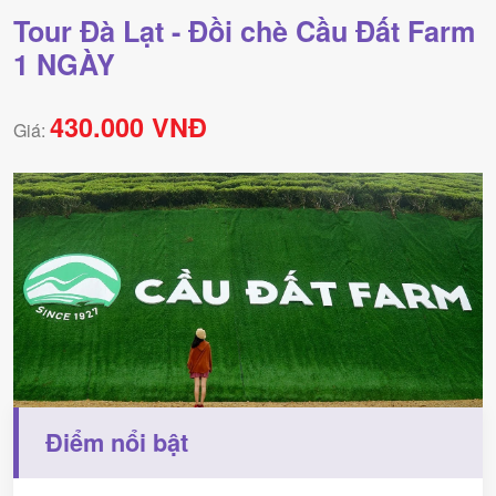
Tour Đà Lạt - Đồi chè Cầu Đất Farm
1 NGÀY
430.000 VNĐ
Giá:
Điểm nổi bật