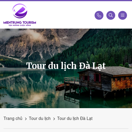
Công
Ty
Du
Lịch
Kết
Tour du lịch Đà Lạt
Nối
Di
Sản
Miền
Trung
-
Miền
Trung
Trang chủ
Tour du lịch
Tour du lịch Đà Lạt
Tourism