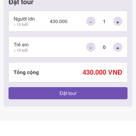
Đặt tour
Người lớn
-
+
430.000
> 10 tuổi
Trẻ em
-
+
< 10 tuổi
430.000
VNĐ
Tổng cộng