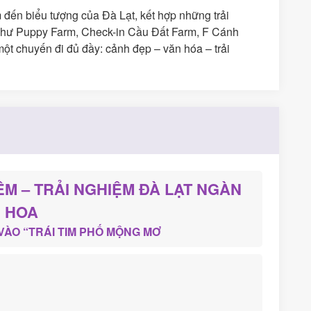
đến biểu tượng của Đà Lạt, kết hợp những trải
 như Puppy Farm, Check-in Cầu Đất Farm, F Cánh
t chuyến đi đủ đầy: cảnh đẹp – văn hóa – trải
ÊM – TRẢI NGHIỆM ĐÀ LẠT NGÀN
HOA
VÀO “TRÁI TIM PHỐ MỘNG MƠ