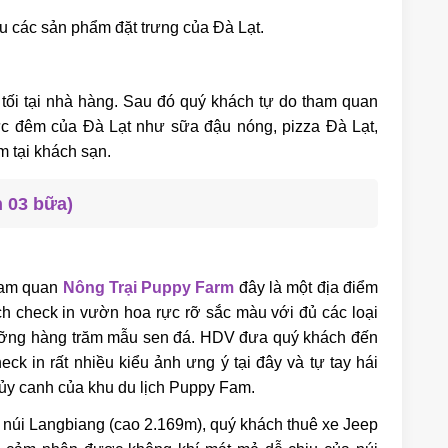
ệu các sản phẩm đặt trưng của Đà Lạt.
i tại nhà hàng. Sau đó quý khách tự do tham quan
c đêm của Đà Lạt như sữa đậu nóng, pizza Đà Lạt,
tại khách sạn.
 03 bữa)
am quan
Nông Trại Puppy Farm
đây là một địa điểm
h check in vườn hoa rực rỡ sắc màu với đủ các loại
gưỡng hàng trăm mẫu sen đá. HDV đưa quý khách đến
k in rất nhiều kiểu ảnh ưng ý tại đây và tự tay hái
hủy canh của khu du lịch Puppy Fam.
ân núi Langbiang (cao 2.169m), quý khách thuê xe Jeep