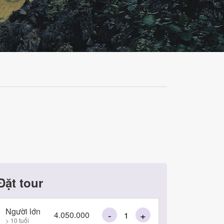
Đặt tour
Người lớn
-
+
4.050.000
> 10 tuổi