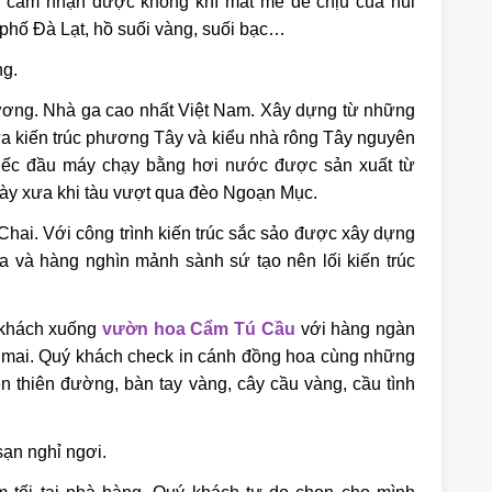
 cảm nhận được không khí mát mẻ dễ chịu của núi
phố Đà Lạt, hồ suối vàng, suối bạc…
ng.
ơng. Nhà ga cao nhất Việt Nam. Xây dựng từ những
ữa kiến trúc phương Tây và kiểu nhà rông Tây nguyên
hiếc đầu máy chạy bằng hơi nước được sản xuất từ
ày xưa khi tàu vượt qua đèo Ngoạn Mục.
Chai. Với công trình kiến trúc sắc sảo được xây dựng
 và hàng nghìn mảnh sành sứ tạo nên lối kiến trúc
 khách xuống
vườn hoa Cẩm Tú Cầu
với hàng ngàn
 mai. Quý khách check in cánh đồng hoa cùng những
lên thiên đường, bàn tay vàng, cây cầu vàng, cầu tình
ạn nghỉ ngơi.