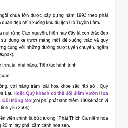
ngôi chùa lớn được xây dựng năm 1993 theo phái
nh quan đẹp nhìn xuống khu du lịch Hồ Tuyền Lâm.
 núi rừng Cao nguyên, hiện nay đây là con thác đẹp
h sử dụng xe trượt máng mới để xuống thác và quý
hứng cùng với những đường trượt uyển chuyển, ngắm
0k/pax).
trưa tại nhà hàng. Tiếp tục hành trình
quan :
ng, với hàng trăm loài hoa khoe sắc rập trời. Quý
Đà Lạt.
Hoặc Quý khách có thể đổi điểm Vườn Hoa
& Đồi Mộng Mơ
(chi phí phát sinh thêm 180k/khách vì
 tình yêu 250k)
iền viện chính là bức tượng "Phật Thích Ca niêm hoa
ng 20 m, tay phải cầm cánh hoa sen.