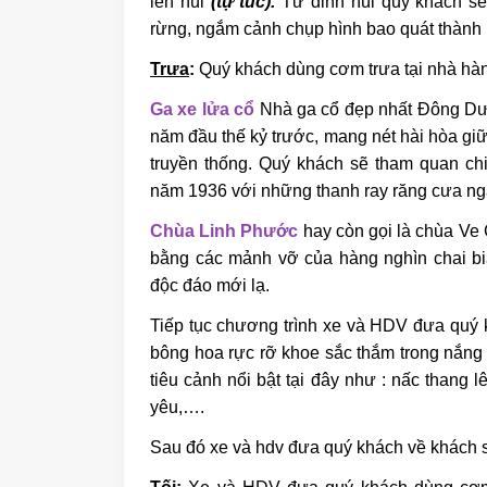
lên núi
(tự túc).
Từ đỉnh núi quý khách sẽ
rừng, ngắm cảnh chụp hình bao quát thành 
Trưa
:
Quý khách dùng cơm trưa tại nhà hà
Ga xe lửa cổ
Nhà ga cổ đẹp nhất Đông Dư
năm đầu thế kỷ trước, mang nét hài hòa gi
truyền thống. Quý khách sẽ tham quan c
năm 1936 với những thanh ray răng cưa ng
Chùa Linh Phước
hay còn gọi là chùa Ve 
bằng các mảnh vỡ của hàng nghìn chai bia
độc đáo mới lạ.
Tiếp tục chương trình xe và HDV đưa quý
bông hoa rực rỡ khoe sắc thắm trong nắng
tiêu cảnh nổi bật tại đây như : nấc thang 
yêu,….
Sau đó xe và hdv đưa quý khách về khách s