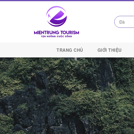
Công
Ty
TRANG CHỦ
GIỚI THIỆU
Du
Lịch
Kết
Nối
Di
Sản
Miền
Trung
-
Miền
Trung