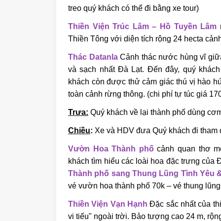
treo quý khách có thể đi bằng xe tour)
Thiền Viện Trúc Lâm – Hồ Tuyền Lâm
Thiền Tông với diện tích rộng 24 hecta cả
Thác Datanla
Cảnh thác nước hùng vĩ giữa
và sạch nhất Đà Lạt. Đến đây, quý khác
khách còn được thử cảm giác thú vị hào 
toàn cảnh rừng thông. (chi phí tự túc giá 17
Trưa:
Quý khách về lại thành phố dùng cơm 
Chiều
:
Xe và HDV đưa Quý khách đi tham 
Vườn Hoa Thành phố
cảnh quan thơ mộ
khách tìm hiểu các loài hoa đặc trưng của 
Thành phố sang Thung Lũng Tình Yêu 
vé vườn hoa thành phố 70k – vé thung lũng
Thiền Viện Vạn Hạnh
Đặc sắc nhất của th
vi tiếu" ngoài trời. Bảo tượng cao 24 m, rộ