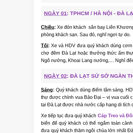
NGÀY 01
: TPHCM / HÀ NỘI - ĐÀ L
Chiều
:
Xe đón khách sân bay Liên Khương
phòng khách sạn. Sau đó, nghĩ ngơi tự do.
Tối
:
Xe và HDV đưa quý khách dùng cơm tố
chợ đêm Đà Lạt hoặc thưởng thức ẩm thự
Ngô nướng, Khoai Lang nướng,… Nghỉ đêm 
NGÀY 02
: ĐÀ LẠT SỨ SỞ NGÀN TH
Sáng
:
Quý khách dùng điểm tâm sáng. H
thự được chính vua Bảo Đại – vị vua cuối 
tại Đà Lạt được nhà nước cấp hạng di tích 
Xe tiếp tục đưa quý khách
Cáp Treo và Đồ
biển để quý khách có thể ngắm toàn cảnh
đưa quý khách thăm ngôi chùa lớn nhất Đà 