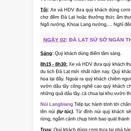
Tối
:
Xe và HDV đưa quý khách dùng cơm tố
chợ đêm Đà Lạt hoặc thưởng thức ẩm thự
Ngô nướng, Khoai Lang nướng,… Nghỉ đêm 
NGÀY 02
: ĐÀ LẠT SỨ SỞ NGÀN TH
Sáng
:
Quý khách dùng điểm tâm sáng.
8h15 - 8h30:
Xe và HDV đưa quý khách th
du lịch Đà Lạt mới nhất năm nay. Quý khác
hoa tại đây. Ngoài ra quý khách chiêm n
vườn dâu tây công nghệ cao quý khách chec
những quả dâu tây, cà chua tại khu vườn t
Núi Langbiang
Tiếp tục hành trình tới ch
lên núi
(tự túc).
Từ đỉnh núi quý khách sẽ
rừng, ngắm cảnh chụp hình bao quát thành 
Trưa
:
Quý khách dùng cơm trưa tại nhà hà