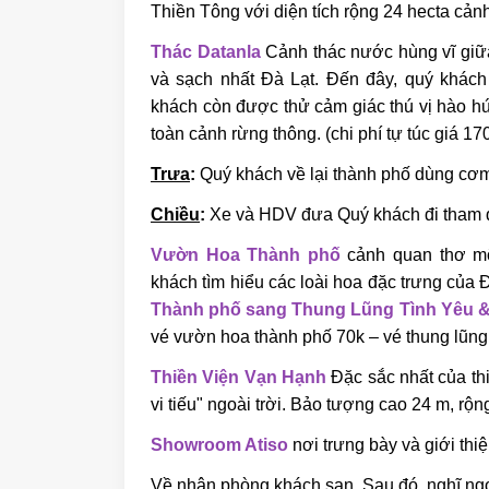
Thiền Tông với diện tích rộng 24 hecta cả
Thác Datanla
Cảnh thác nước hùng vĩ giữa
và sạch nhất Đà Lạt. Đến đây, quý khác
khách còn được thử cảm giác thú vị hào 
toàn cảnh rừng thông. (chi phí tự túc giá 17
Trưa
:
Quý khách về lại thành phố dùng cơm 
Chiều
:
Xe và HDV đưa Quý khách đi tham 
Vườn Hoa Thành phố
cảnh quan thơ mộ
khách tìm hiểu các loài hoa đặc trưng của 
Thành phố sang Thung Lũng Tình Yêu &
vé vườn hoa thành phố 70k – vé thung lũng
Thiền Viện Vạn Hạnh
Đặc sắc nhất của th
vi tiếu" ngoài trời. Bảo tượng cao 24 m, rộ
Showroom Atiso
nơi trưng bày và giới thi
Về nhận phòng khách sạn. Sau đó, nghĩ ngơ