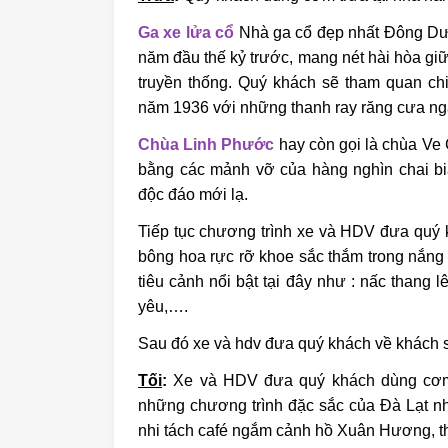
Ga xe lửa cổ
Nhà ga cổ đẹp nhất Đông Dư
năm đầu thế kỷ trước, mang nét hài hòa gi
truyền thống. Quý khách sẽ tham quan c
năm 1936 với những thanh ray răng cưa ng
Chùa Linh Phước
hay còn gọi là chùa Ve 
bằng các mảnh vỡ của hàng nghìn chai bia
độc đáo mới lạ.
Tiếp tục chương trình xe và HDV đưa quý
bông hoa rực rỡ khoe sắc thắm trong nắng
tiêu cảnh nổi bật tại đây như : nấc thang 
yêu,….
Sau đó xe và hdv đưa quý khách về khách s
Tối
:
Xe và HDV đưa quý khách dùng cơm
những chương trình đặc sắc của Đà Lạt nh
nhi tách café ngắm cảnh hồ Xuân Hương, t