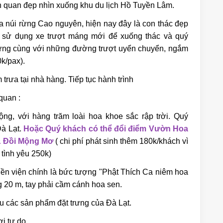
nh quan đẹp nhìn xuống khu du lịch Hồ Tuyền Lâm.
 núi rừng Cao nguyên, hiện nay đây là con thác đẹp
h sử dụng xe trượt máng mới để xuống thác và quý
hứng cùng với những đường trượt uyển chuyển, ngắm
0k/pax).
trưa tại nhà hàng. Tiếp tục hành trình
quan :
ng, với hàng trăm loài hoa khoe sắc rập trời. Quý
Đà Lạt.
Hoặc Quý khách có thể đổi điểm Vườn Hoa
 Đồi Mộng Mơ
( chi phí phát sinh thêm 180k/khách vì
 tình yêu 250k)
iền viện chính là bức tượng "Phật Thích Ca niêm hoa
ng 20 m, tay phải cầm cánh hoa sen.
ệu các sản phẩm đặt trưng của Đà Lạt.
i tự do.