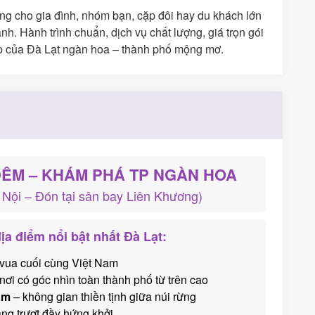
ởng cho gia đình, nhóm bạn, cặp đôi hay du khách lớn
h. Hành trình chuẩn, dịch vụ chất lượng, giá trọn gói
đẹp của Đà Lạt ngàn hoa – thành phố mộng mơ.
 ĐÊM – KHÁM PHÁ TP NGÀN HOA
 Nội – Đón tại sân bay Liên Khương)
a điểm nổi bật nhất Đà Lạt:
 vua cuối cùng Việt Nam
nơi có góc nhìn toàn thành phố từ trên cao
âm
– không gian thiền tịnh giữa núi rừng
áng trượt đầy hứng khởi