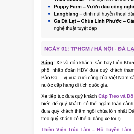
Puppy Farm – Vườn dâu công ngh
Langbiang
– đỉnh núi huyền thoại dà
Ga Đà Lạt – Chùa Linh Phước – C
nghệ thuật tuyệt đẹp
NGÀY 01
: TPHCM / HÀ NỘI - ĐÀ L
Sáng
:
Xe và đón khách sân bay Liên Khươ
phồ, nhập đoàn HDV đưa quý khách tha
Bảo Đại – vị vua cuối cùng của Việt Nam x
nước cấp hạng di tích quốc gia.
Xe tiếp tục đưa quý khách
Cáp Treo và Đồ
biển để quý khách có thể ngắm toàn cảnh
đưa quý khách thăm ngôi chùa lớn nhất Đà 
treo quý khách có thể đi bằng xe tour)
Thiền Viện Trúc Lâm – Hồ Tuyền Lâm
n