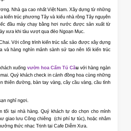
ơng. Nhà ga cao nhất Việt Nam. Xây dựng từ những
ữa kiến trúc phương Tây và kiểu nhà rông Tây nguyên
hiếc đầu máy chạy bằng hơi nước được sản xuất từ
ày xưa khi tàu vượt qua đèo Ngoạn Mục.
Chai. Với công trình kiến trúc sắc sảo được xây dựng
 và hàng nghìn mảnh sành sứ tạo nên lối kiến trúc
 khách xuống
vườn hoa Cẩm Tú Cầ
u
với hàng ngàn
 mai. Quý khách check in cánh đồng hoa cùng những
lên thiên đường, bàn tay vàng, cây cầu vàng, cầu tình
ạn nghỉ ngơi.
 tối tại nhà hàng. Quý khách tự do chọn cho mình
ư giao lưu Công chiêng (chi phí tự túc), hoặc nhâm
hưởng thức nhạc Trịnh tại Cafe Diễm Xưa.