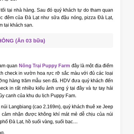
i tại nhà hàng. Sau đó quý khách tự do tham quan
c đêm của Đà Lạt như sữa đậu nóng, pizza Đà Lạt,
tại khách sạn.
ÔNG (Ăn 03 bữa)
am quan
Nông Trại Puppy Farm
đây là một địa điểm
h check in vườn hoa rực rỡ sắc màu với đủ các loại
gưỡng hàng trăm mẫu sen đá. HDV đưa quý khách đến
k in rất nhiều kiểu ảnh ưng ý tại đây và tự tay hái
hủy canh của khu du lịch Puppy Fam.
ân núi Langbiang (cao 2.169m), quý khách thuê xe Jeep
 cảm nhận được không khí mát mẻ dễ chịu của núi
phố Đà Lạt, hồ suối vàng, suối bạc…
ng.