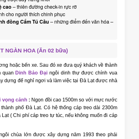
ệ cao
– thiên đường check-in rực rỡ
nh cho người thích chinh phục
ánh đồng Cẩm Tú Cầu
– những điểm đến văn hóa –
ẠT NGÀN HOA (Ăn 02 bữa)
ng hoặc bến xe. Sau đó xe đưa quý khách về thành
m quan
Dinh Bảo Đại
ngôi dinh thự được chính vua
ây dựng để nghỉ ngơi và làm việc tại Đà Lạt được nhà
i vọng cảnh
:
Ngọn đồi cao 1500m so với mực nước
 thành phố Đà Lạt. Có hệ thống cáp treo dài 2300m
Lạt ( Chi phí cáp treo tự túc, nếu không muốn đi cáp
gôi chùa lớn được xây dựng năm 1993 theo phái