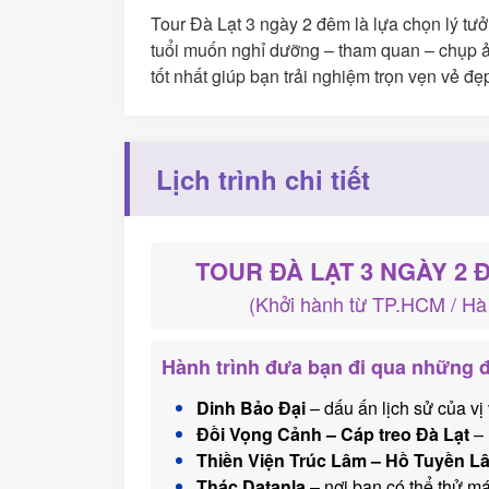
Tour Đà Lạt 3 ngày 2 đêm là lựa chọn lý tư
tuổi muốn nghỉ dưỡng – tham quan – chụp ản
tốt nhất giúp bạn trải nghiệm trọn vẹn vẻ 
Lịch trình chi tiết
TOUR ĐÀ LẠT 3 NGÀY 2
(Khởi hành từ TP.HCM / Hà
Hành trình đưa bạn đi qua những đị
Dinh Bảo Đại
– dấu ấn lịch sử của vị
Đồi Vọng Cảnh – Cáp treo Đà Lạt
– 
Thiền Viện Trúc Lâm – Hồ Tuyền L
Thác Datanla
– nơi bạn có thể thử m