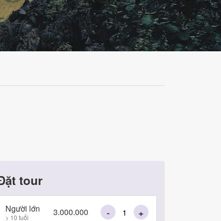
Đặt tour
Người lớn
-
+
3.000.000
> 10 tuổi