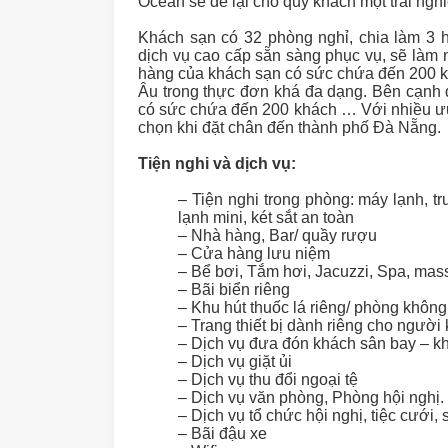
Ocean sẽ để lại cho quý khách một trải ngh
Khách sạn có 32 phòng nghỉ, chia làm 3 hạ
dịch vụ cao cấp sẵn sàng phục vụ, sẽ làm 
hàng của khách sạn có sức chứa đến 200 k
Âu trong thực đơn khá đa dạng. Bên cạnh 
có sức chứa đến 200 khách … Với nhiều ư
chọn khi đặt chân đến thành phố Đà Nẵng.
Tiện nghi và dịch vụ:
– Tiện nghi trong phòng: máy lạnh, tru
lạnh mini, két sắt an toàn
– Nhà hàng, Bar/ quầy rượu
– Cửa hàng lưu niệm
– Bể bơi, Tắm hơi, Jacuzzi, Spa, mas
– Bãi biển riêng
– Khu hút thuốc lá riêng/ phòng không
– Trang thiết bị dành riêng cho người 
– Dịch vụ đưa đón khách sân bay – k
– Dịch vụ giặt ủi
– Dịch vụ thu đổi ngoại tệ
– Dịch vụ văn phòng, Phòng hội nghị.
– Dịch vụ tổ chức hội nghị, tiệc cưới, 
– Bãi đậu xe