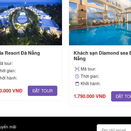
ia Resort Đà Nẵng
Khách sạn Diamond sea 
Nẵng
ã tour:
Mã tour:
hời gian:
Thời gian:
hởi hành:
Khởi hành:
90.000 VNĐ
ĐẶT TOUR
1.790.000 VNĐ
ĐẶT TO
huyến mãi