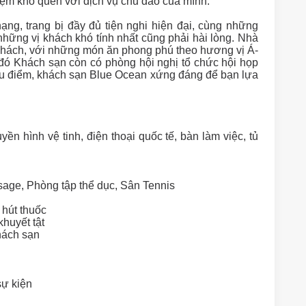
iệm khó quên với dịch vụ chu đáo của mình.
ng, trang bị đầy đủ tiện nghi hiện đại, cùng những
những vị khách khó tính nhất cũng phải hài lòng. Nhà
hách, với những món ăn phong phú theo hương vị Á-
đó Khách sạn còn có phòng hội nghị tổ chức hội họp
u điểm, khách sạn Blue Ocean xứng đáng để bạn lựa
yền hình vệ tinh, điện thoại quốc tế, bàn làm việc, tủ
sage, Phòng tập thể dục, Sân Tennis
 hút thuốc
khuyết tật
hách sạn
sự kiện