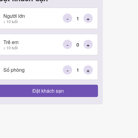
Người lớn
-
+
> 10 tuổi
Trẻ em
-
+
< 10 tuổi
-
+
Số phòng