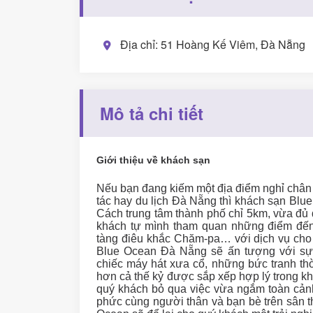
Địa chỉ: 51 Hoàng Kế Viêm, Đà Nẵng
Mô tả chi tiết
Giới thiệu về khách sạn
Nếu bạn đang kiếm một địa điểm nghỉ chân h
tác hay du lịch Đà Nẵng thì khách sạn Blu
Cách trung tâm thành phố chỉ 5km, vừa đủ 
khách tự mình tham quan những điểm đến
tàng điêu khắc Chăm-pa… với dịch vụ cho
Blue Ocean Đà Nẵng sẽ ấn tượng với sự 
chiếc máy hát xưa cổ, những bức tranh thờ
hơn cả thế kỷ được sắp xếp hợp lý trong k
quý khách bỏ qua việc vừa ngắm toàn cản
phức cùng người thân và bạn bè trên sân th