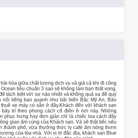
ài hòa giữa chất lượng dịch vụ và giá cả khi đi công
e Ocean tiêu chuẩn 3 sao sẽ không làm bạn thất vọng.
để tách biệt với sự náo nhiệt và không quá xa để quý
 nổi tiếng bao quanh như bãi biển Bắc Mỹ An, Bảo
 thuê xe máy có sẵn ở đây.Khách đến với khách sạn
bày trí theo phong cách cổ điển ở nơi này. Những
i phục hưng hay đơn giản chỉ là chiếc loa cách đây
hông gian ấm cúng của Khách sạn. Và sẽ thật tiếc nếu
h thành phố, vừa thưởng thức ly café ấm nóng thơm
ượng của tòa nhà. Với vị trí đắc địa, khách sạn Blue