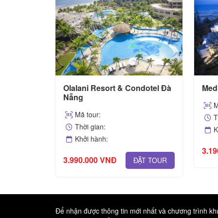
ng giá rẽ
Olalani Resort & Condotel Đà
Med
Nẵng
M
Mã tour:
T
Thời gian:
K
Khởi hành:
3.1
ẶT TOUR
3.990.000 VNĐ
ĐẶT TOUR
Để nhận được thông tin mới nhất và chương trình k