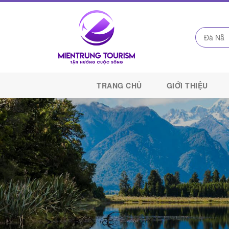
Công
Ty
TRANG CHỦ
GIỚI THIỆU
Du
Lịch
Kết
Nối
Di
Sản
Miền
Trung
-
Miền
Trung