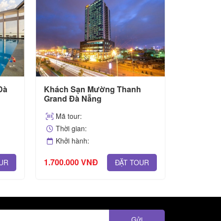
Đà
Khách Sạn Mường Thanh
KHÁCH S
Grand Đà Nẵng
ĐÀ NẴN
Mã tour:
Mã tour
Thời gian:
Thời gi
Khởi hành:
Khởi hà
1.700.000 VNĐ
650.000 
UR
ĐẶT TOUR