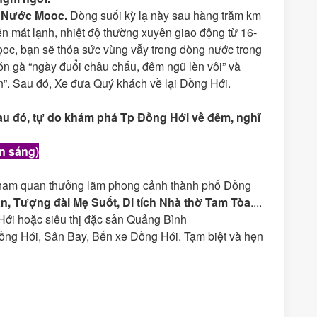
 Nước Mooc.
Dòng suối kỳ lạ này sau hàng trăm km
 nên mát lạnh, nhiệt độ thường xuyên giao động từ 16-
ọoc, bạn sẽ thỏa sức vùng vẫy trong dòng nước trong
n gà “ngày đuổi châu chấu, đêm ngũ lèn vôi” và
”. Sau đó, Xe đưa Quý khách về lại Đồng Hới.
au đó, tự do khám phá Tp Đồng Hới về đêm, nghĩ
Ăn sáng)
Tham quan thưởng lãm phong cảnh thành phố Đồng
, Tượng đài Mẹ Suốt, Di tích Nhà thờ Tam Tòa
....
Hới hoặc siêu thị đặc sản Quảng Bình
ng Hới, Sân Bay, Bến xe Đồng Hới. Tạm biệt và hẹn