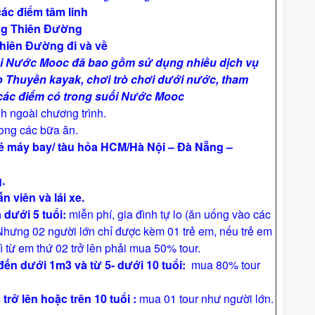
ác điểm tâm linh
ng Thiên Đường
hiên Đường đi và v
ề
i Nước Mooc đã bao gồm sử dụng nhiều dịch vụ
 Thuyền kayak, chơi trò chơi dưới nước, tham
 các điểm có trong suối Nước Mooc
nh ngoài chương trình.
rong các bữa ăn.
 máy bay/ tàu hỏa HCM/Hà Nội – Đà Nẵng –
g
.
 viên và lái xe.
 dưới 5 tuổi:
miễn phí, gia đình tự lo (ăn uống vào các
Nhưng 02 người lớn chỉ được kèm 01 trẻ em, nếu trẻ em
ì từ em thứ 02 trở lên phải mua 50% tour.
 đến dưới 1m3
và từ 5- dưới 10 tuổi:
mua 80% tour
trở lên hoặc trên 10 tuổi :
mua 01 tour như người lớn.