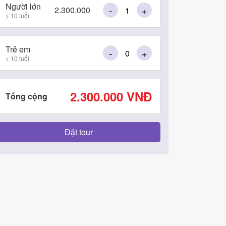
Người lớn
-
+
2.300.000
> 10 tuổi
Trẻ em
-
+
< 10 tuổi
2.300.000
VNĐ
Tổng cộng