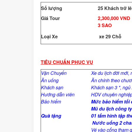
Số lượng
25 Khách trở l
Giá Tour
2,300,000 VND
3 SAO
Loại Xe
xe 29 Chỗ
TIÊU CHUẨN PHỤC VỤ
Vận Chuyển
Xe du lịch đời mới,
Ăn uống
Ăn chính theo chươ
Khách sạn
Khách sạn
3 *
, ngủ
Hướng dẫn viên
HDV chuyên nghiệp,v
Bảo hiểm
Mức bảo hiểm tối
Mũ du lịch công t
Quà tặng
01 tấm hình tập th
Nước uống 2 chai 0
Vé vào cổng tham q