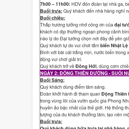
7h00 – 11h00:
HDV đón đoàn tại nhà ga, b
Buổi trưa:
Quý khách đến nhà hàng nghỉ ng
Buổi chiều:
Thắp hương tưởng nhớ công ơn của
đại t
khách có dịp thưởng ngoạn phong cảnh bìn
nào lý do Đại tướng chọn nơi đây để yên gi
Quý khách tự do vui chơi tắm
biển Nhật Lệ
Bình với bãi cát trắng mịn, nước biển tron
động vui chơi giải trí.
Quý khách trở về
Đồng Hới
, dùng cơm chiề
NGÀY 2: ĐỘNG THIÊN ĐƯỜNG - SUỐI
Buổi Sáng:
Quý khách dùng điểm tâm sáng.
Đoàn khởi hành đi tham quan
Động Thiên
trong vùng lõi của vườn quốc gia Phong Nh
huyền ảo bậc nhất của thế giới. Hệ thống thạ
tượng của du khách thưởng lãm, tạo nên một
Buổi trưa:
Quý khách dùng bữa trưa tại nhà hàng, n