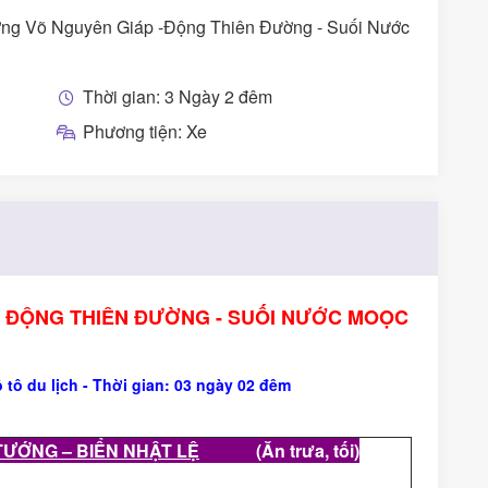
ớng Võ Nguyên Giáp -Động Thiên Đường - Suối Nước
Thời gian: 3 Ngày 2 đêm
Phương tiện: Xe
 - ĐỘNG THIÊN ĐƯỜNG - SUỐI NƯỚC MOỌC
 tô du lịch
-
Thời gian:
03
ngày
02 đêm
TƯỚNG – BIỂN NHẬT LỆ
(Ăn trưa, tối)