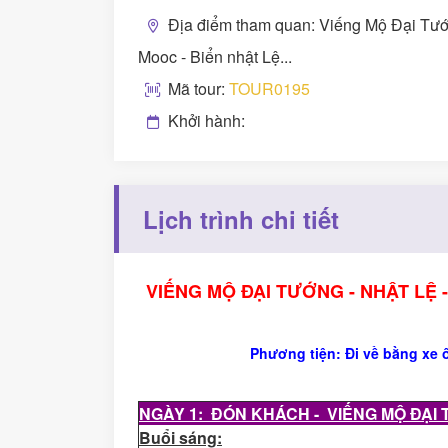
Địa điểm tham quan: Viếng Mộ Đại Tư
Mooc - Biển nhật Lệ...
Mã tour:
TOUR0195
Khởi hành:
Lịch trình chi tiết
VIẾNG MỘ ĐẠI TƯỚNG - NHẬT LỆ
Phương tiện:
Đi về bằng xe ô
NGÀY 1: ĐÓN KHÁCH - VIẾNG MỘ ĐẠI 
Buổi sáng: