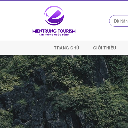
Công
Ty
TRANG CHỦ
GIỚI THIỆU
Du
Lịch
Kết
Nối
Di
Sản
Miền
Trung
-
Miền
Trung