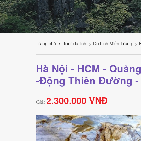
Tourism
Trang chủ
Tour du lịch
Du Lịch Miền Trung
Hà Nội - HCM - Quản
-Động Thiên Đường -
2.300.000 VNĐ
Giá: