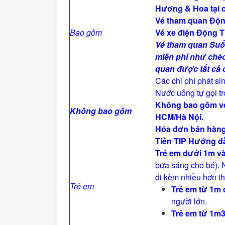
Hương & Hoa tại c
Vé tham quan Độ
Bao gồm
Vé xe điện Động T
Vé tham quan Suố
miễn phí như chèo
quan được tất cả
Các chi phí phát si
Nước uống tự gọi t
Không bao gồm vé
Không bao gồm
HCM/Hà Nội.
Hóa đơn bán hàn
Tiền TIP Hướng dẫn
Trẻ em dưới 1m và
bữa sáng cho bé). 
đi kèm nhiều hơn th
Trẻ em
Trẻ em từ 1m
người lớn.
Trẻ em từ 1m3 