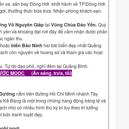
ến xe, sân bay Đồng Hới khởi hành về TP.Đồng Hới.
ơi, thưởng thức bữa trưa. Nhận phòng khách sạn.
ướng Võ Nguyên Giáp
tại
Vũng Chùa Đảo Yến.
Quý
h yên và khoáng đạt nơi đây để cảm nhận được phần
ấc ngàn thu.
hoặc
biển Bảo Ninh
hai bãi biển đẹp nhất Quảng
g xanh còn nguyên vẻ hoang sơ và tham gia các hoạt
u. Tự do dạo phố, nghỉ đêm tại Quảng Bình.
 NƯỚC MOOC
(Ăn sáng, trưa, tối)
 Đường
nằm trên đường Hồ Chí Minh nhánh Tây
a Kẻ Bàng là một trong những hang động tráng lệ và
ch nhũ có nhiều hình thù kỳ bí tùy theo trí tưởng
 bức tranh tuyệt đẹp.
ghĩ ngơi.