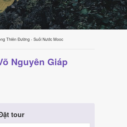
ộng Thiên Đường - Suối Nước Mooc
 Võ Nguyên Giáp
Đặt tour