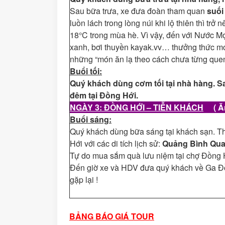
Sau bữa trưa, xe đưa đoàn tham quan
suối
luồn lách trong lòng núi khi lộ thiên thì trở
18°C trong mùa hè. Vì vậy, đến với Nước M
xanh, bơi thuyền kayak.vv… thưởng thức mó
những “món ăn lạ theo cách chưa từng quen
Buổi tối:
Quý khách dùng cơm tối tại nhà hàng. S
đêm tại Đồng Hới.
NGÀY 3: ĐỒNG HỚI – TIỄN KHÁCH
( 
Buổi sáng:
Quý khách dùng bữa sáng tại khách sạn. 
Hới với các di tích lịch sử:
Quảng Bình Quan
Tự do mua sắm quà lưu niệm tại chợ Đồng 
Đến giờ xe và HDV đưa quý khách về Ga Đồ
gặp lại !
BẢNG BÁO GIÁ TOUR