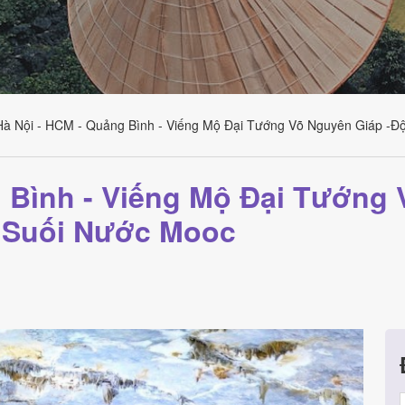
Hà Nội - HCM - Quảng Bình - Viếng Mộ Đại Tướng Võ Nguyên Giáp -Đ
g Bình - Viếng Mộ Đại Tướng
 Suối Nước Mooc