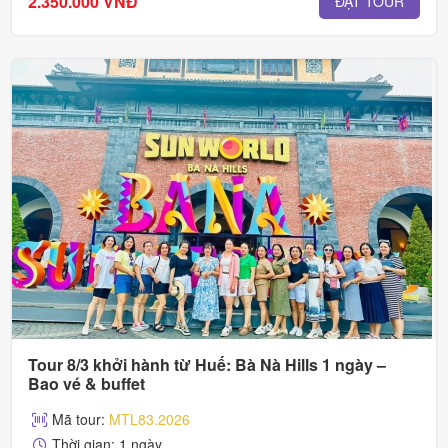
2.350.000 VNĐ
ĐẶT TOUR
Tour 8/3 khởi hành từ Huế: Bà Nà Hills 1 ngày –
Bao vé & buffet
Mã tour:
MTL83.2026
Thời gian: 1 ngày