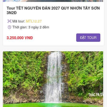
Tour TẾT NGUYÊN ĐÁN 2027 QUY NHƠN TÂY SƠN
3N2Đ
Mã tour:
MTL12.27
Thời gian: 3 ngày 2 đêm
3.250.000 VNĐ
ĐẶT TOUR