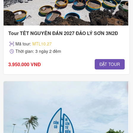
Tour TẾT NGUYÊN ĐÁN 2027 ĐẢO LÝ SƠN 3N2Đ
Mã tour:
MTL10.27
Thời gian: 3 ngày 2 đêm
3.950.000 VNĐ
ĐẶT TOUR