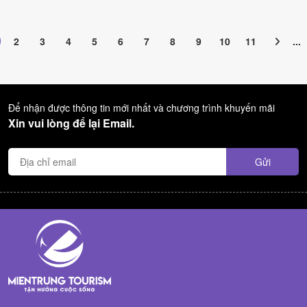
2
3
4
5
6
7
8
9
10
11
...
Để nhận được thông tin mới nhất và chương trình khuyến mãi
Xin vui lòng để lại Email.