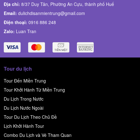
Địa chỉ:
8/37 Duy Tân, Phường An Cựu, thành phố Huế
Email:
dulichdisanmientrung@gmail.com
Điện thoại:
0916 886 248
Zalo:
Luan Tran
Tour du lịch
Tour Đến Miền Trung
Tour Khởi Hành Từ Miền Trung
Du Lịch Trong Nước
Du Lịch Nước Ngoài
Tour Du Lịch Theo Chủ Đề
Lịch Khởi Hành Tour
Combo Du Lịch và Vé Tham Quan