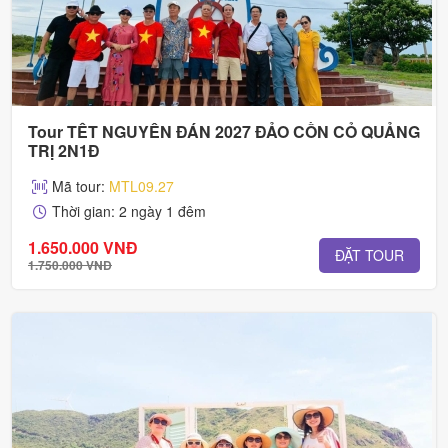
Tour TẾT NGUYÊN ĐÁN 2027 ĐẢO CỒN CỎ QUẢNG
TRỊ 2N1Đ
Mã tour:
MTL09.27
Thời gian: 2 ngày 1 đêm
1.650.000 VNĐ
ĐẶT TOUR
1.750.000 VNĐ