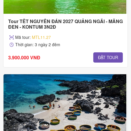
Tour TẾT NGUYÊN ĐÁN 2027 QUẢNG NGÃI - MĂNG
ĐEN - KONTUM 3N2Đ
Mã tour:
MTL11.27
Thời gian: 3 ngày 2 đêm
3.900.000 VNĐ
ĐẶT TOUR