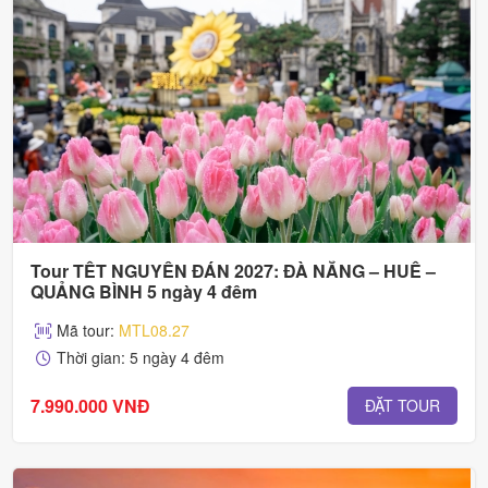
Tour TẾT NGUYÊN ĐÁN 2027: ĐÀ NẴNG – HUẾ –
QUẢNG BÌNH 5 ngày 4 đêm
Mã tour:
MTL08.27
Thời gian: 5 ngày 4 đêm
7.990.000 VNĐ
ĐẶT TOUR