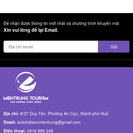
Để nhận được thông tin mới nhất và chương trình khuyến mãi
Xin vui lòng để lại Email.
Địa chỉ:
8/37 Duy Tân, Phường An Cựu, thành phố Huế
Email:
dulichdisanmientrung@gmail.com
Điện thoại:
0916 886 248