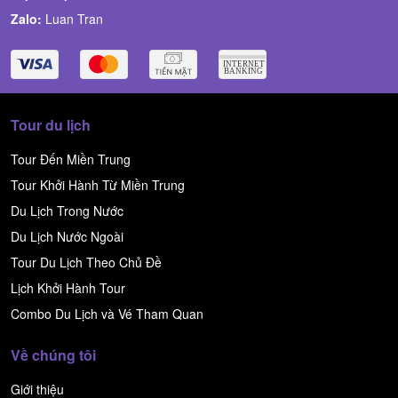
Zalo:
Luan Tran
Tour du lịch
Tour Đến Miền Trung
Tour Khởi Hành Từ Miền Trung
Du Lịch Trong Nước
Du Lịch Nước Ngoài
Tour Du Lịch Theo Chủ Đề
Lịch Khởi Hành Tour
Combo Du Lịch và Vé Tham Quan
Về chúng tôi
Giới thiệu