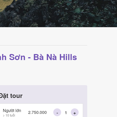
h Sơn - Bà Nà Hills
Đặt tour
Người lớn
-
+
2.750.000
> 10 tuổi