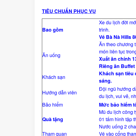
TIÊU CHUẨN PHỤC VỤ
Xe du lịch đời m
Bao gồm
trình.
Vé Bà Nà Hills 
Ăn theo chương t
món liên tục tron
Ăn uống
Xuất ăn chính 1
Riêng ăn Buffet
Khách sạn tiêu
Khách sạn
sáng.
Đội ngũ hướng dẫ
Hướng dẫn viên
du lịch, vui vẻ, n
Bảo hiểm
Mức bảo hiểm t
Mũ du lịch công 
Quà tặng
01 tấm hình tập 
Nước uống 2 chai 
Tham quan
Vé vào cổng tham