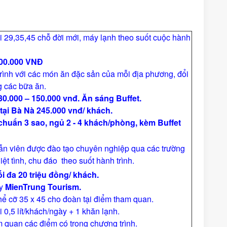
ới 29,35,45 chỗ đời mới, máy lạnh theo suốt cuộc hành
800.000 VNĐ
rình với các món ăn đặc sản của mỗi địa phương, đổi
g các bữa ăn.
30.000 – 150.000 vnđ. Ăn sáng Buffet.
 tại Bà Nà 245.000 vnđ/ khách.
 chuẩn
3
sao, ngủ
2 - 4
khách/phòng
, kèm Buffet
n viên được đào tạo chuyên nghiệp qua các trường
hiệt tình, chu đáo theo suốt hành trình.
ối đa
2
0 triệu đồng/ khách.
ty
MienTrung Tourism.
thể cỡ 35 x 45 cho đoàn tại điểm tham quan.
0,5 lít/khách/ngày + 1 khăn lạnh.
 quan các điểm có trong chương trình.