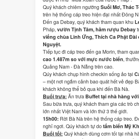
Quý khách chiêm ngưỡng
Suối Mơ, Thác T
trên hệ thống cáp treo hiện đại nhất Đông Na
Đến ga Debay, quý khách tham quan khu
L
Pháp,
vườn Tịnh Tâm, hầm rượu Debay
t
viếng chùa Linh Ứng, Thích Ca Phật Đà
Nguyệt.
Tiếp tục đi cáp treo đến ga Morin, tham qu
cao 1.487m so với mực nước biển
, thưở
Quảng Nam - Đà Nẵng trên cao.
Qúy khách chụp hình checkin sống ảo tại
C
– một nơi ngắm cảnh bao quát hết vẻ đẹp Bà
khách không thể bỏ qua khi đến Bà Nà.
Buổi trưa
:
Ăn trưa
Buffet tại nhà hàng
với
Sau bữa trưa, quý khách tham gia các trò chơ
lớn nhất Việt Nam và lớn thứ 3 thế giới.
1
5
h
0
0:
Rời Bà Nà trên hệ thống cáp treo. 
nghỉ ngơi. Qúy khách tự do
tắm biển Mỹ K
Buổi tối:
Quý khách dùng cơm tối tại nhà h