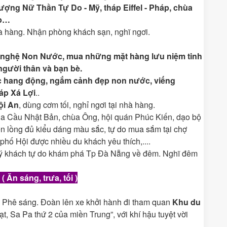
ượng Nữ Thần Tự Do - Mỹ, tháp Eiffel - Pháp, chùa
ập…
à hàng. Nhận phòng khách sạn, nghĩ ngơi.
̃ nghệ Non Nước
, mua những mặt hàng lưu niệm tinh
người thân và bạn bè
.
 hang động, ngắm cảnh đẹp non nước, viếng
háp Xá Lợi
..
ội An
, dùng cơm tối, nghỉ ngơi tại nhà hàng.
a Cầu Nhật Bản, chùa Ông, hội quán Phúc Kiến, dạo bộ
n lồng đủ kiểu dáng màu sắc, tự do mua sắm tại chợ
 phố Hội được nhiều du khách yêu thích,....
ý khách tự do khám phá Tp Đà Nẵng về đêm. Nghĩ đêm
( Ăn sáng, trưa, tối )
 Phê sáng. Đoàn lên xe khởi hành đi tham quan
Khu du
t, Sa Pa thứ 2 của miền Trung”, với khí hậu tuyệt vời