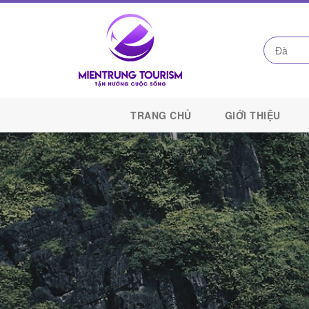
Công
Ty
TRANG CHỦ
GIỚI THIỆU
Du
Lịch
Kết
Nối
Di
Sản
Miền
Trung
-
Miền
Trung