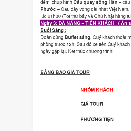
đêm, chụp hình
Cầu quay sông Hàn
– cầu 
Phước
– Cầu dây võng dài nhất Việt Nam.
lúc 21h00 (Tối thứ bảy và Chủ Nhật hàng tu
Ngày 3: ĐÀ NẴNG – TIỄN KHÁCH ( Ăn s
Buổi Sáng :
Đoàn dùng
Buffet sáng
. Quý khách thoải 
phòng trước 12h. Sau đó xe tiễn Quý khách 
ngày gặp lại. Kết thúc chương trình!
BẢNG BÁO GIÁ TOUR
NHÓM KHÁCH
GIÁ
TOUR
PHƯƠNG TIỆN