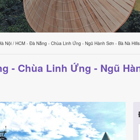
Hà Nội / HCM - Đà Nẵng - Chùa Linh Ứng - Ngũ Hành Sơn - Bà Nà Hills
ng - Chùa Linh Ứng - Ngũ Hàn