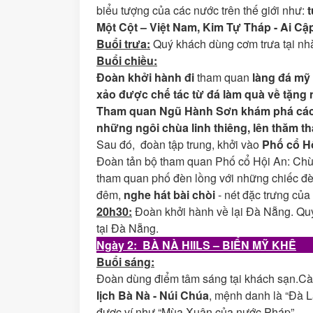
biểu tượng của các nước trên thế giới như:
t
Một Cột – Việt Nam, Kim Tự Tháp - Ai C
Buổi
trưa:
Quý khách dùng cơm trưa tại nh
Buổi
chiều:
Đoàn khởi hành đi
tham quan
làng đá my
xảo được chế tác từ đá làm quà về tặng 
Tham quan
Ngũ Hành Sơn
khám phá các
những ngôi chùa linh thiêng, lên thăm t
Sau đó, đoàn tập trung, khởi vào
Phố cổ H
Đoàn tản bộ tham quan Phố cổ Hội An: Chù
tham quan phố đèn lồng với những chiếc đè
đêm,
nghe hát bài chòi
- nét đặc trưng của
20h30:
Đoàn khởi hành về lại Đà Nẵng. Qu
tại Đà Nẵng.
Ngày 2: BÀ NÀ HIILS – BIỂN MỸ KHÊ
Buổi sáng
:
Đoàn dùng điểm tâm sáng tại khách sạn.Cà
lịch Bà Nà - Núi Chúa
, mệnh danh là “Đà Lạ
được ví như “Mùa Xuân của nước Pháp”.