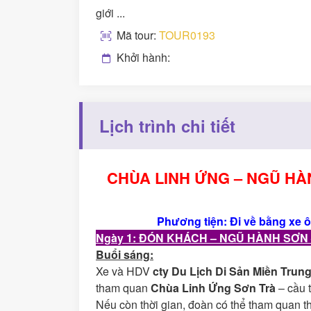
giới ...
Mã tour:
TOUR0193
Khởi hành:
Lịch trình chi tiết
CHÙA LINH ỨNG – NGŨ HÀN
Phương tiện: Đi về bằng xe ô 
Ngày 1: ĐÓN KHÁCH – NGŨ HÀNH SƠN 
Buổi
sáng:
Xe và HDV
cty Du Lịch Di Sản Miền Trun
tham quan
Chùa Linh Ứng Sơn Trà
– cầu 
Nếu còn thời gian, đoàn có thể tham quan 