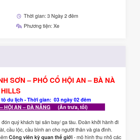
Thời gian: 3 Ngày 2 đêm
Phương tiện: Xe
H SƠN – PHỐ CỔ HỘI AN – BÀ NÀ
HILLS
tô du lịch
-
Thời gian:
03
ngày
02
đêm
– HỘI AN – ĐÀ NẴNG
(Ăn trưa, tối)
g
đón quý khách tại sân bay/ ga tàu. Đoàn khởi hành đi
tài, cầu lộc, cầu bình an cho người thân và gia đình.
thêm
Công viên kỳ quan thế giới
- mô hình thu nhỏ các