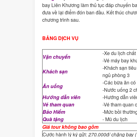
bay Liên Khương làm thủ tục đáp chuyến b
đưa về lại điểm đón ban đầu. Kết thúc chươn
chương trình sau.
BẢNG DỊCH VỤ
-Xe du lịch chất
Vận chuyển
-Vé máy bay khứ
-Khách sạn tiêu
Khách sạn
ngủ phòng 3
-Các bữa ăn có 
Ăn uống
-Nước uống 2 ch
Hướng dẫn viên
-Hướng dẫn viên
Vé tham quan
-Vé tham quan 
Bảo Hiểm
-Mức bồi thườn
Quà tặng
- Mũ du lịch
Giá tour không bao gồm
Cước hành lý ký gửi:
270
.000đ/ chặng bay (