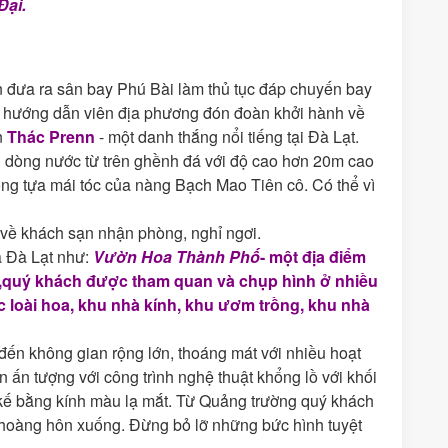
Đại.
 đưa ra sân bay Phú Bài làm thủ tục đáp chuyến bay
 hướng dẫn viên địa phương đón đoàn khởi hành về
n
Thác Prenn
- một danh thắng nổi tiếng tại Đà Lạt.
với dòng nước từ trên ghềnh đá với độ cao hơn 20m cao
ông tựa mái tóc của nàng Bạch Mao Tiên cô. Có thể vì
n về khách sạn nhận phòng, nghỉ ngơi.
 Đà Lạt như:
Vườn Hoa Thành Phố
- một địa điểm
ây,quý khách được tham quan và chụp hình ở nhiều
 loài hoa, khu nhà kính, khu ươm trồng, khu nhà
ến không gian rộng lớn, thoáng mát với nhiều hoạt
 ấn tượng với công trình nghệ thuật khổng lồ với khối
 kế bằng kính màu lạ mắt. Từ Quảng trường quý khách
hoàng hôn xuống. Đừng bỏ lỡ những bức hình tuyệt