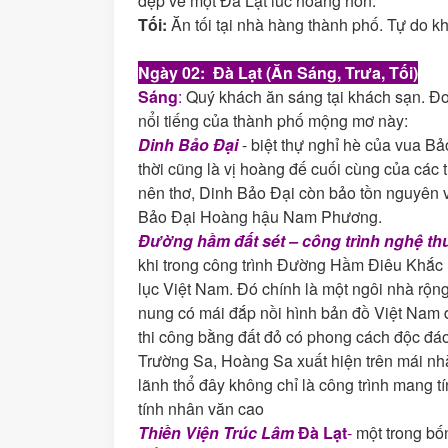
đẹp về một Đà Lạt lúc hoàng hôn.
Tối:
Ăn tối tại nhà hàng thành phố. Tự do 
Ngày 02: Đà Lạt
(Ăn Sáng, Trưa, Tối)
Sáng
:
Quý khách ăn sáng tại khách sạn. Đ
nổi tiếng của thành phố mộng mơ này:
Dinh
Bảo Đại
- biệt thự nghỉ hè của vua B
thời cũng là vị hoàng đế cuối cùng của các t
nên thơ, Dinh Bảo Đại còn bảo tồn nguyên 
Bảo Đại Hoàng hậu Nam Phương.
Đ
ường hầm đất sét – công trình nghệ th
khi trong công trình Đường Hầm Điêu Khắc nà
lục Việt Nam. Đó chính là một ngôi nhà rô
nung có mái đắp nồi hình bản đồ Việt Nam đâ
thi công bằng đất đỏ có phong cách độc đá
Trường Sa, Hoàng Sa xuất hiện trên mái n
lãnh thổ đây không chỉ là công trình mang tính
tính nhân văn cao
Thiền Viện Trúc Lâm
Đà Lạt
-
một trong bốn