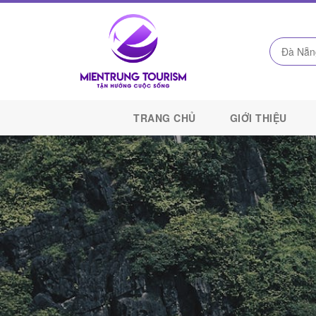
Công
Ty
TRANG CHỦ
GIỚI THIỆU
Du
Lịch
Kết
Nối
Di
Sản
Miền
Trung
-
Miền
Trung