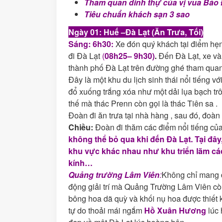
Tham quan dinh thự của vị vua Bảo 
Tiêu chuẩn khách sạn 3 sao
Ngày 01: Huế –Đà Lạt (Ăn Trưa, Tối)
Sáng:
6h30:
Xe đón quý khách tại điểm hẹn
đi Đà Lạt
(
08h25
– 9h30)
.
Đến Đà Lạt, xe và
thành phố Đà Lạt trên đường ghé tham qua
Đây là một khu du lịch sinh thái nổi tiếng 
đổ xuống trắng xóa như một dải lụa bạch tr
thế mà thác Prenn còn gọi là thác Tiên sa .
Đoàn đi ăn trưa tại nhà hàng , sau đó, đoà
Chiều:
Đoàn đi thăm các điểm nổi tiếng của
không thể bỏ qua khi đến Đà Lạt. Tại đ
khu vực khác nhau như khu triển lãm các
kính…
Quảng trường Lâm Viên
:
Không chỉ mang đ
động giải trí mà Quảng Trường Lâm Viên còn
bông hoa dã quỳ và khối nụ hoa được thiết
tự do thoải mái ngắm
Hồ Xuân Hương
lúc 