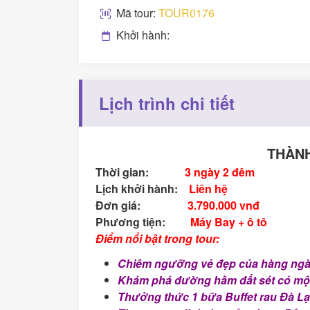
Mã tour:
TOUR0176
Khởi hành:
Lịch trình chi tiết
THÀNH
Thời gian:
3 ngày 2 đêm
Lịch khởi hành:
Liên hệ
Đơn giá:
3.790.000 vnđ
Phương tiện:
Máy Bay + ô tô
Điểm nổi bậ
t
trong tour:
Chiêm ngưỡng vẻ đẹp của hàng ngàn
Khám phá đường hầm đất sét có một 
Thưởng thức 1 bữa Buffet rau Đà Lạ