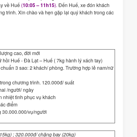
ay về Huế
(
10:05
– 1
1
h15
).
Đến Huế, xe đón khách
g trình. Xin chào và hẹn gặp lại quý khách trong các
 lượng cao, đời mới
 hồi Huế - Đà Lạt – Huế ( 7kg hành lý xách tay)
 chuẩn 3 sao: 2 khách/ phòng. Trường hợp lẻ nam/nữ
trong chương trình. 120.000đ/ suất
ai /người/ ngày
 nhiệt tình phục vụ khách
các điểm
g 30.000.000/vụ/người
15kg) ;
32
0
.000đ/ chặng bay (20kg)