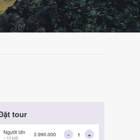
Đặt tour
Người lớn
-
+
3.990.000
> 10 tuổi