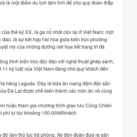
 và là một điểm du lịch tâm linh để cho quý đoàn thắp
của thế kỷ XX, là ga cổ nhất còn lại ở Việt Nam; một
 đáo, là sự kết hợp hài hòa giữa kiến trúc phương
uyệt mỹ của những đường nét họa tiết trang trí đã
ông trình kiến trúc độc đáo với nghệ thuật ghép sành,
ữ 11 kỷ luật của Việt Nam đang chờ quý khách đến
nhà hàng Leguda. Đây là bữa ăn mang đậm đặc sản
 của Đà Lạt được chế biến thành các món ăn vô cùng
êm hoặc tham gia chương trình giao lưu Cồng Chiên
i phí tự túc khoảng 150.000đ/khách
 đó làm thủ tục trả phòng. Xe đón đoàn đưa ra sân