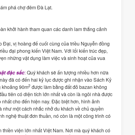
khám phá chợ đêm Đà Lạt.
oàn khởi hành tham quan các danh lam thắng cảnh
ảo Đại, vị hoàng đế cuối cùng của triều Nguyễn đồng
riều đại phong kiến Việt Nam. Với lối kiến trúc đẹp,
vẹn những vật dụng làm việc và sinh hoạt của vua
uật đặc sắc
:
Quý khách sẽ ấn tượng nhiều hơn nữa
y đã có đến hai kỷ lục được ghi nhận vào Sách Kỷ
2
̣ng khoảng 90m
được làm bằng đất đỏ bazan không
̀u tiên có diện tích lớn nhất và còn là ngôi nhà được
o nhất cho đến hiện nay. Đặc biệt hơn, hình ảnh
hà như một cách nhắc nhở du khách về chủ quyền
 nghệ thuật đơn thuần, nó còn là một công trình có
 thiền viện lớn nhất Việt Nam. Nơi mà quý khách có