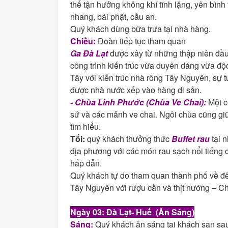
thể tận hưởng không khí tĩnh lặng, yên bình
nhang, bái phật, cầu an.
Quý khách dùng bữa trưa tại nhà hàng.
Chiều
:
Đoàn tiếp tục tham quan
Ga Đà Lạt
được xây từ những thập niên đầu 
công trình kiến trúc vừa duyên dáng vừa độc
Tây với kiến trúc nhà rông Tây Nguyên, sự t
được nhà nước xếp vào hàng di sản.
- Chùa Linh Phước (Chùa Ve Chai):
Một c
sứ và các mảnh ve chai. Ngôi chùa cũng gi
tìm hiểu.
Tối:
quý khách thưởng thức
Buffet rau
tại 
địa phương với các món rau sạch nổi tiếng
hấp dẫn.
Quý khách tự do tham quan thành phố về đ
Tây Nguyên với rượu cần và thịt nướng – Ch
Ngày 03: Đà Lạt- Huế
(Ăn Sán
g
)
Sáng:
Quý khách ăn sáng tại khách sạn sau