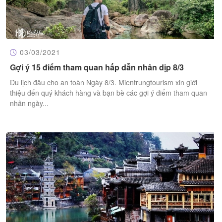
03/03/2021
Gợi ý 15 điểm tham quan hấp dẫn nhân dịp 8/3
​Du lịch đâu cho an toàn Ngày 8/3. Mientrungtourism xin giới
thiệu đến quý khách hàng và bạn bè các gợi ý điểm tham quan
nhân ngày...